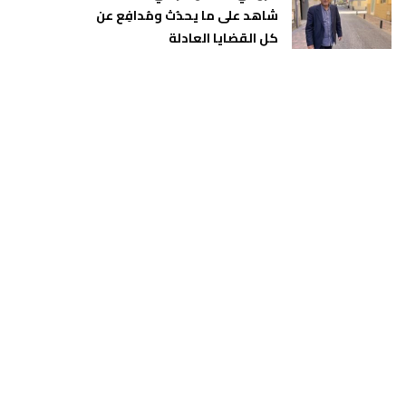
شاهد على ما يحدُث ومُدافِع عن
كل القضايا العادلة