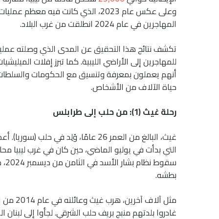
وعلى عكس عام 2023، الذي كانت فيه م
المهاجرين في عام 2024 انطلقت من غرب البلاد.
تكشف نتائج هذا التحقيق عن المدى الذي وصلته عمليات ال
للمهاجرين إلى الأراضي الليبية. كما تبرز إفلات الميلي
أنهم يعملون بمعرفة وتنسيق مع الحكومات والسلطات 
حياة الآلاف من الأشخاص.
رحلة غيث (1): من حلب إلى طرابلس
غيث، البالغ من العمر 26 عامًا، وُلِد ف
التي بدأت في يوليو الماضي، حين كان في غرب ليبيا محاو
سقو
بطشه.
مثل آلاف
غادروا بلدتهم منبج بريف حلب الشرقي. لجأوا إلى لبنان 