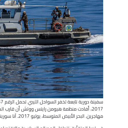
2017، أفادت منظمة هيومن رايتس ووتش أن قارب ا
مهاجرين. البحر الأبيض المتوسط، يوليو 2017. آنا سورينياش