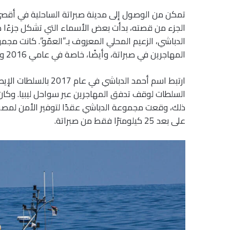
تمكن من الوصول إلى مدينة صبراتة الساحلية في أقصى
الجزء من قصته، بدأت بعض الأسماء التي تشكل جزءًا م
الدباشي، الزعيم المحلي المعروف بـ”العمّو”. كانت مجم
المهاجرين في صبراتة، وأيضًا، خاصة في عامي 2016 و2017، واحدة من أكبر موانئ الانطلاق نحو إيطاليا وبقية أوروبا.
ارتبط اسم أحمد الدباشي في عام 2017 بالسلطات الإيطالية، حيث أفادت
السلطات لوقف تدفق المهاجرين عبر سواحل ليبيا. وكان 
ذلك، وقعت مجموعة الدباشي عقدًا لتوفير الأمن لمصفاة 
على بعد 25 كيلومترًا فقط من صبراتة.