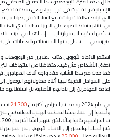
الإسبانية، رحلة غيث في غرب ليبيا، وهي منطقة تخضع 
التي ترتبط بعلاقات وثيقة مع السلطات في طرابلس. 
في ليبيا، وتسلط الضوء على الدور المظلم الذي يلعبه ا
تحكمها حكومتان متوازيتان — إحداهما في غرب البلاد
غير رسمي — تحظى فيها المليشيات والعصابات على س
استثمر الاتحاد الأوروبي مئات الملايين من اليوروهات وا
تدفق الأشخاص مثل غيث. متغاضيًا عن الانتهاكات التي 
كما حدث مع هذا الشاب، فقد واجه آلاف المهاجرين في ا
على السواحل الغربية لليبيا أثناء محاولاتهم الوصول إ
إعادة المهاجرين إلى بلدانهم الأصلية، بل استغلالهم ماليًا
في عام 2024 وحده، تم اعتراض أكثر من
21,700
شخص ا
الإيطالية حوالي
25,000