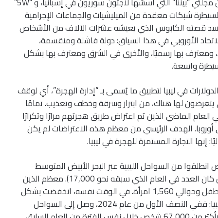
خلال هذه الفترة، تابع معدو هذا التحقيق الصحفي من مجلتي “بيننا” التي أسسّها لاجئون سوريون في إسبانيا، و “5W”
لسيطرة شبكات معقدة من الميليشيات والجماعات الإجرامية
تجسد قصته الكابوس الذي يعيشه عشرات الآلاف من الأشخاص
لاتحاد الأوروبي في هذا السياق: دولة فاشلة ومنقسمة،
، ومعترف بها رسميًا، والأخرى في الشرق ومعترف بها بشكل
يطرة واسعة.
لدولارات في ليبيا لتطبيق ما يُسمى بـ “إدارة الهجرة”، أي لوقف
يتعرضون لها هناك، من ابتزاز وسرقة وخطف وتعذيب. تمامًا
لعام الماضي الذين تم اعتراض طريق هجرتهم مرارًا وتكرارًا
لى أوروبا. الهدف الرئيسي من معظم هذه الاعتراضات لم يكن
: إنها التجارة المستمرة للهجرة في ليبيا.
نطلقوا من السواحل الليبية عبر البحر الأبيض المتوسط
وأُعيدوا إلى ليبيا، وفقًا لمنظمة الهجرة الدولية (في حين كان العدد في العام الذي سبقه نحو 17,000). معظم الذين
تم اعتراضهم كانوا رجالًا، لكن بينهم أيضًا أكثر من 700 طفل وحوالي 1,560 امرأة. في الوقت نفسه، انخفضت بشكل
كبير أعداد الوافدين إلى الاتحاد الأوروبي عبر البحر من ليبيا: ففي النصف الأول من عام 2024، وصل إلى السواحل
شخص قادمًا من ليبيا، مقارنة بأكثر من 67,000 شخص خلال نفس الفترة من العام السابق.