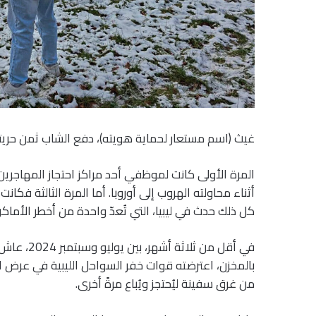
غيث (اسم مستعار لحماية هويته)، دفع الشاب ثمن حريته
المرة الأولى كانت لموظفي أحد مراكز احتجاز المهاجرين 
أثناء محاولته الهروب إلى أوروبا. أما المرة الثالثة فكا
كل ذلك حدث في ليبيا، التي تُعدّ واحدة من أخطر الأماك
في أقل من 
بالمخزن، اعترضته قوات خفر السواحل الليبية في عرض الب
من غرق سفينة ليُحتجز ويُباع مرةً أخرى.