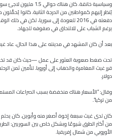
يُنظر إليهم كمواطنين من الدرجة الثانية. كانوا يُحمَّل
دفعته في 2016 للعودة إلى سوريا، لكن في ذ
يرغم الشباب على للالتحاق في صفوفه للجهاد.
بعد أن كان المشهد في مدينته على هذا الحال، عاد غيث إ
تحت ضغط صعوبة العثور على عمل —حيث كان قد تخصص 
دولار.
وقال: “الأسعار هناك منخفضة بسبب الصراعات المستمر
من تركيا”.
كان لدى غيث سبعة إخوة أصغر منه وأبوين. كان يحلم 
من أكثر الطرق شيوعًا وبشكل خاص بين السوريين: الطريق ا
الأوروبي من شمال إفريقيا.