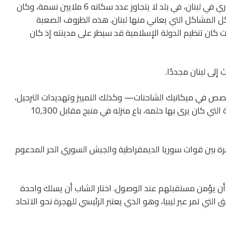
وسياسية خانقة. كان هناك حوالي 1.5 مليون لاجئ سوري في لبنان، في بلد لا يتجاوز عدد سكانه 6 ملايين نسمة، وكان
ون كل المشاكل التي يعاني منها لبنان. هذه الظروف الصعبة
لك الوقت كان تنظيم الدولة الإسلامية قد سيطر على مدينته إذ كان
لى لبنان مجددًا.
في ميكانيك الشاحنات— وكذلك التمييز وتهديدات الترحيل،
قرر غيث المغامرة والذهاب إلى أوروبا. لتأمين ثمن الرحلة التي كان يرى بها حلمه، باع منزله في منبج مقابل 10,300
ة بين قوات سوريا الديمقراطية والجيش السوري الحر المدعوم
أن يؤمن مستقبلهم عند الوصول. اختار الشاب أن يسلك واحدة
لتي تمر عبر ليبيا، وهو الذي يعتبر الرئيسي للهجرة نحو الاتحاد