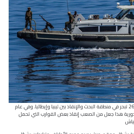
سفينة دورية تابعة لخفر السواحل الليبي تحمل الرقم 267 تبحر في منطقة البحث والإنقاذ بين ليبيا وإيطاليا. وفي عام
لدورية هذا جعل من الصعب إنقاذ بعض القوارب التي تحمل