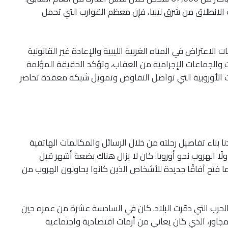
عظم عمليات الانطلاق من شرق ليبيا، فإن معظم القوارب التي تحمل
اعتراض في المياه الغربية الليبية والإعادة غير القانونية
شيات والجماعات الإجرامية من العقاب، وتؤكد الحقيقة المؤلمة
الأوروبية التي تواصل التفاوض وتمويل شبكة معقدة تحاصر
ي حلب (سوريا). أعدنا بناء تفاصيل رحلته من خلال الرسائل والمكالمات الهاتفية
لًا الهروب نحو أوروبا. كان لا يزال هناك بضعة أشهر قبل
ط نظام بشار الأسد في الثامن من ديسمبر 2024، ما فتح آفاقًا جديدة للأشخاص الذين كانوا يحاولون الهروب من
 آخرين، هرب غيث وعائلته في عام 2014 من الحرب التي دمّرت البلاد. كان في السادسة عشرة من عمره حين
المجاور، الذي كان يعاني من أزمات اقتصادية واجتماعية