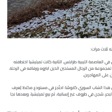
 ثلاث مرات:
في العاصمة الليبية طرابلس. الثانية كانت لميليشيا اختطفته
نت لمجموعة من الرجال المسلحين الذين ابتزوه ورفاقه في الرحلة.
ن على المهاجرين.
ثلاثة أشهر، بين يوليو وسبتمبر 2024، عاش هذا الشاب السوري كابوسًا: احتُجز في مستودع مكتظ يُعرف
حر، سُجن في ظروف غير إنسانية، ثم بيع لميليشيا، وبعدها نجا