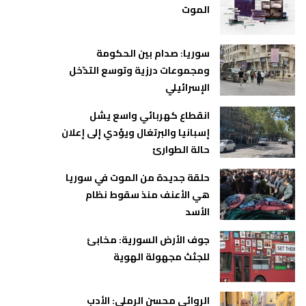
الموت
سوريا: صدام بين الحكومة
ومجموعات درزية وتوسع التدّخل
الإسرائيلي
انقطاع كهربائي واسع يشل
إسبانيا والبرتغال ويؤدي إلى إعلان
حالة الطوارئ
حلقة جديدة من الموت في سوريا
هي الأعنف منذ سقوط نظام
الأسد
جوف الأرض السورية: مخابئ
للجثث مجهولة الهوية
الروائي محسن الرملي: الأدب