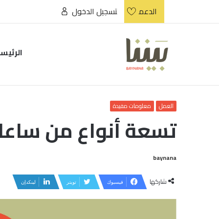
الدعم
تسجيل الدخول
الرئيس
العمل
معلومات مفيدة
تسعة أنواع من ساعات
baynana
شاركها
فيسبوك
تويتر
لينكدإن