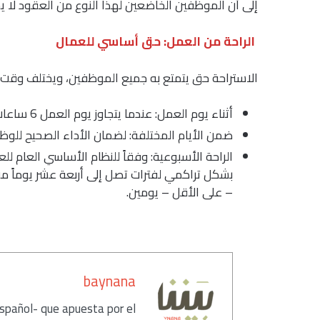
إلى أن الموظفين الخاضعين لهذا النوع من العقود لا يجو
الراحة من العمل: حق أساسي للعمال
الاستراحة حق يتمتع به جميع الموظفين، ويختلف وقت ا
أثناء يوم العمل: عندما يتجاوز يوم العمل 6 ساعات في اليوم، يأخذ العامل استراحة تتراوح بين 15-30 دقيقة.
ضمن الأيام المختلفة: لضمان الأداء الصحيح للوظائف يجب أن تمر 12 ساعة عل
الراحة الأسبوعية: وفقاً للنظام الأساسي العام ل
بشكل تراكمي لفترات تصل إلى أربعة عشر يوماً 
– على الأقل – يومين.
كاتب
baynana
español- que apuesta por el