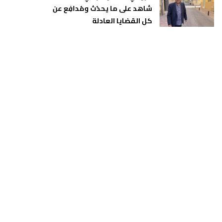
شاهد على ما يحدُث ومُدافِع عن
كل القضايا العادلة