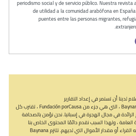
periodismo social y de servicio público. Nuestra revista 
de utilidad a la comunidad arabófona en España
puentes entre las personas migrantes, refugi
extranjero
لدينا أن تستمر في إعداد التقارير
نود أن نسألك شيئًا واحدًا ... أشخاص مثلك يجعلون Baynana ، التي هي جزء من Fundación porCausa ، تقترب كل
لرائدة في مجال الهجرة في إسبانيا. نحن نؤمن بالصحافة
لعامة ، ولهذا السبب نقدم دائمًا المحتوى الخاص بنا
بشكل علني ، بغض النظر عن المكان الذي يعيش فيه القراء أو مقدار الأموال التي لديهم. تلتزم Baynana