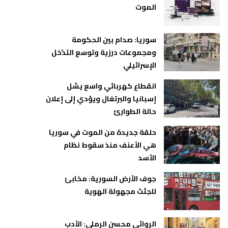
الموت
سوريا: صدام بين الحكومة
ومجموعات درزية وتوسع التدّخل
الإسرائيلي
انقطاع كهربائي واسع يشل
إسبانيا والبرتغال ويؤدي إلى إعلان
حالة الطوارئ
حلقة جديدة من الموت في سوريا
هي الأعنف منذ سقوط نظام
الأسد
جوف الأرض السورية: مخابئ
للجثث مجهولة الهوية
الروائي محسن الرملي: الأدب