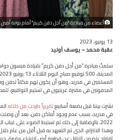
أعضاء من مبادرة "من أجل دفن كريم" أمام بوابة أمين ا
13 يونيو، 2023
عقبة محمد – يوسف أوليد
سلمتْ مبادرة “من أجل دفن كريم” بقيادة ميسون دوا
المسلمين في مدريد، وهو أن يكون لهم مكاناً لدفن وف
المدفونين في مقبرة غرينيون في تسليم التواقيع، للم
نشرت بيننا قبل بضعة أسابيع
تقريراً طرحت من خلاله
في مدريد، بسبب عدم وجود أماكن دفن، بعد أن وصلت ال
2022. بالإضافة إلى ذلك تم تسليط الضوء على غياب
وهذا الالتزام، الذي تم التعهد به قبل أقل من عام خل
اقتراح يتضمن التنازل عن قطعة أرض لإنشاء مقبرة، حي