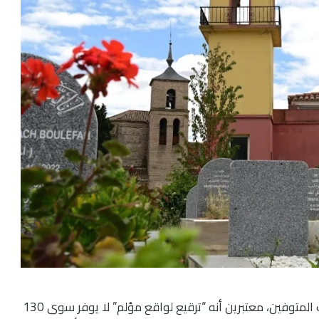
لاقى هذا القرار انتقادات شديدة من قبل دواس وأقارب المتوفين، معتبرين أنه “ترقيع لواقع مؤلم” لا يوفر سوى 130