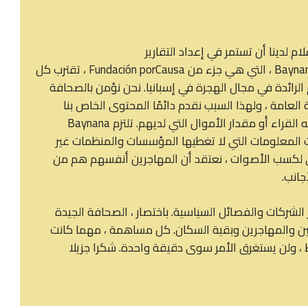
لدينا أن تستمر في إعداد التقارير
نود أن نسألك شيئًا واحدًا ... أشخاص مثلك يجعلون Baynana ، التي هي جزء من Fundación porCausa ، تقترب كل
لرائدة في مجال الهجرة في إسبانيا. نحن نؤمن بالصحافة
لعامة ، ولهذا السبب نقدم دائمًا المحتوى الخاص بنا
بشكل علني ، بغض النظر عن المكان الذي يعيش فيه القراء أو مقدار الأموال التي لديهم. تلتزم Baynana
المعلومات التي لا تغطيها المؤسسات والمنظمات غير
ي لكسب الأصوات ، نعتقد أن المهاجرين أنفسهم هم من
جانب.
الشركات والفصائل السياسية. باختصار ، الصحافة الجيدة
جئين والمهاجرين وبقية السكان. كل مساهمة ، مهما كانت