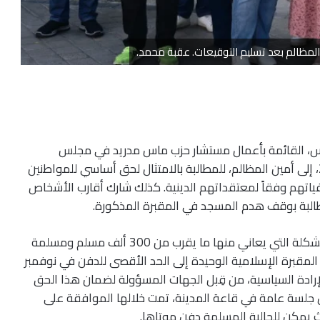
لمظالم بعد تسليم التوقيعات. عقبة محمد.
س، القائمة بأعمال مستشار حزب ماس مدريد في مجلس
المدينة، 500 توقيع صباح اليوم الثلاثاء 13 يونيو 2023، إلى أمين المظالم، للمطالبة بالامتثال لحق أساسي للمواطنين
ياتهم وفقاً لمعتقداتهم الدينية. كذلك شارك أقارب الأشخاص
طالبة بوقف هدم المسجد في المقبرة المذكورة.
المشكلة التي يعاني منها ما يقرب من 300 ألف مسلم ومسلمة
مقبرة الإسلامية الوحيدة إلى الحد الأقصى للدفن في نوفمبر
 الإرادة السياسية، من قِبل الجهات المسؤولة لضمان هذا الحق
ال جلسة عامة في قاعة المدينة، تمت خلالها الموافقة على
ث يمكن للجالية المسلمة دفن موتاها.