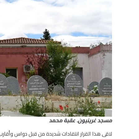
مسجد غرينيون. عقبة محمد