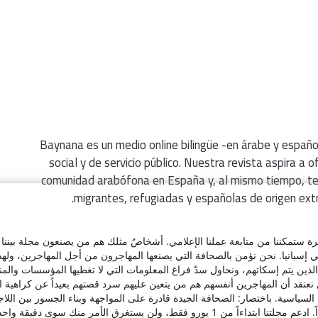
Baynana es un medio online bilingüe -en árabe y españo
social y de servicio público. Nuestra revista aspira a o
comunidad arabófona en España y, al mismo tiempo, te
migrantes, refugiadas y españolas de origen extra
 ستمكننا من متابعة عملنا الإعلامي. أشخاصٌ مثلك هم من يصنعون مجلة بيننا ا
إسبانيا. نحن نؤمن بالصحافة التي يصنعها المهاجرون من أجل المهاجرين، ولهذا 
 الذين يتم إسكاتهم، ونحاول سدّ فراغ المعلومات التي لا تغطيها المؤسسات وا
 نعتقد أن المهاجرين أنفسهم هم من يتعين عليهم سرد قصتهم بعيداً عن كراهية ا
C/ de la Victoria 9, 1º, 28012, Madrid ,España
لسياسية. باختصار: الصحافة الجيدة قادرة على المواجهة وبناء الجسور بين الل
+34641137976
 يورو فقط، ولن يستغرق الأمر منك سوى دقيقة واحدة. شكراً جزيلاً