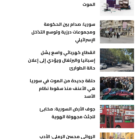
الموت
سوريا: صدام بين الحكومة
ومجموعات درزية وتوسع التدّخل
الإسرائيلي
انقطاع كهربائي واسع يشل
إسبانيا والبرتغال ويؤدي إلى إعلان
حالة الطوارئ
حلقة جديدة من الموت في سوريا
هي الأعنف منذ سقوط نظام
الأسد
جوف الأرض السورية: مخابئ
للجثث مجهولة الهوية
الروائي محسن الرملي: الأدب