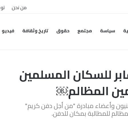
من نحن
توا
ية
سياسة
مجتمع
حقوق
تاريخ وثقافة
فيديو
بر للسكان المسلمين
مين المظالم￼
نيون وأعضاء مبادرة "من أجل دفن كريم"