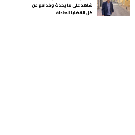
شاهد على ما يحدُث ومُدافِع عن
كل القضايا العادلة