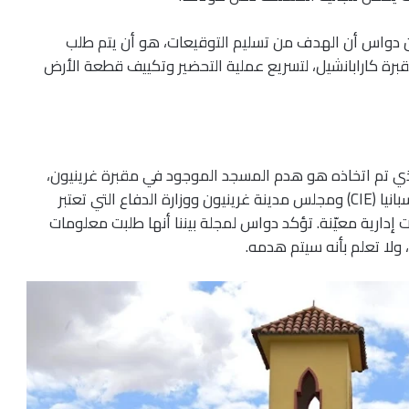
ن دواس أن الهدف من تسليم التوقيعات، هو أن يتم طلب
رة كارابانشيل، لتسريع عملية التحضير وتكييف قطعة الأرض
الذي تم اتخاذه هو هدم المسجد الموجود في مقبرة غرينيون،
وهو اتفاق تم توقيعه بين المفوضية الإسلامية في إسبانيا (CIE) ومجلس مدينة غرينيون ووزارة الدفاع التي تعتبر
إدارية معيّنة. تؤكد دواس لمجلة بيننا أنها طلبت معلومات
 ولا تعلم بأنه سيتم هدمه.