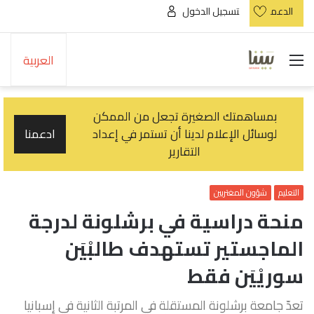
الدعم
تسجيل الدخول
القائمة
العربية
بمساهمتك الصغيرة تجعل من الممكن
لوسائل الإعلام لدينا أن تستمر في إعداد
ادعمنا
التقارير
التعليم
شؤون المغتربين
منحة دراسية في برشلونة لدرجة
الماجستير تستهدف طالبْيَن
سوريْيَن فقط
تعدّ جامعة برشلونة المستقلة في المرتبة الثانية في إسبانيا