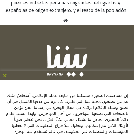
puentes entre las personas migrantes, refugiadas y
españolas de origen extranjero, y el resto de la población.
موقع
الويب
ose
his
C/ de la Victoria 9, 1º, 28012, Madrid ,España
le
إن مساهمتك الصغيرة ستمكننا من متابعة عملنا الإعلامي. أشخاصٌ مثلك
+34641137976
هم من يصنعون مجلة بيننا التي تقترب كل يوم من هدفها المُتمثل في أن
تصبح وسيلة الإعلام الرائدة في مجال الهجرة في إسبانيا. نحن نؤمن
contacto@baynana.es
بالصحافة التي يصنعها المهاجرون من أجل المهاجرين، ولهذا السبب نقدم
تويتر
فيسبوك
لينكدإن
يوتيوب
انستقرام
دائماً المحتوى الخاص بنا بشكل مجاني لكلّ القرّاء. نحن نُعطي صوتاً
لأولئك الذين يتم إسكاتهم، ونحاول سدّ فراغ المعلومات التي لا تغطيها
المؤسسات والمنظمات غير الحكومية. في عالم تُستخدم فيه الهجرة