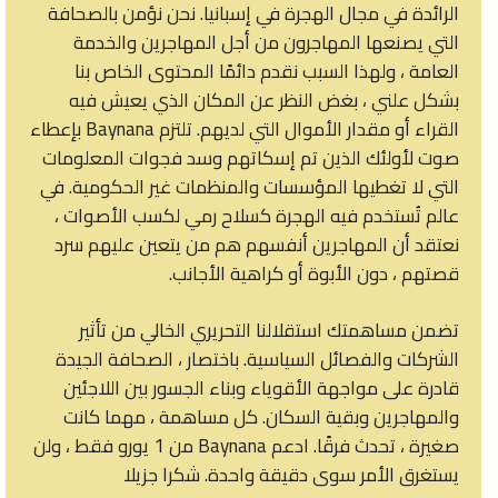
الرائدة في مجال الهجرة في إسبانيا. نحن نؤمن بالصحافة
التي يصنعها المهاجرون من أجل المهاجرين والخدمة
العامة ، ولهذا السبب نقدم دائمًا المحتوى الخاص بنا
بشكل علني ، بغض النظر عن المكان الذي يعيش فيه
القراء أو مقدار الأموال التي لديهم. تلتزم Baynana بإعطاء
صوت لأولئك الذين تم إسكاتهم وسد فجوات المعلومات
التي لا تغطيها المؤسسات والمنظمات غير الحكومية. في
عالم تُستخدم فيه الهجرة كسلاح رمي لكسب الأصوات ،
نعتقد أن المهاجرين أنفسهم هم من يتعين عليهم سرد
قصتهم ، دون الأبوة أو كراهية الأجانب.
تضمن مساهمتك استقلالنا التحريري الخالي من تأثير
الشركات والفصائل السياسية. باختصار ، الصحافة الجيدة
قادرة على مواجهة الأقوياء وبناء الجسور بين اللاجئين
والمهاجرين وبقية السكان. كل مساهمة ، مهما كانت
صغيرة ، تحدث فرقًا. ادعم Baynana من 1 يورو فقط ، ولن
يستغرق الأمر سوى دقيقة واحدة. شكرا جزيلا