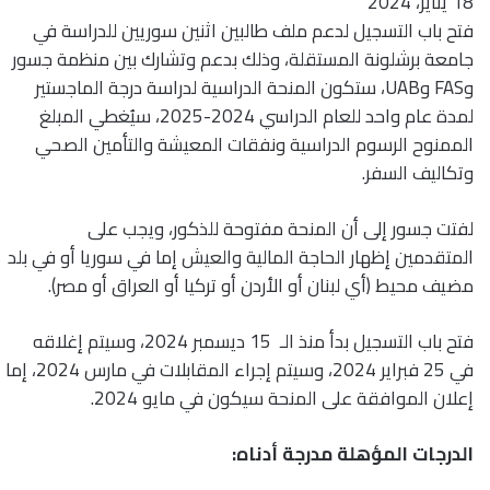
18 يناير، 2024
فتح باب التسجيل لدعم ملف طالبين اثنين سوريين للدراسة في
جامعة برشلونة المستقلة، وذلك بدعم وتشارك بين منظمة جسور
وFAS وUAB، ستكون المنحة الدراسية لدراسة درجة الماجستير
لمدة عام واحد للعام الدراسي 2024-2025، سيُغطي المبلغ
الممنوح الرسوم الدراسية ونفقات المعيشة والتأمين الصحي
وتكاليف السفر.
لفتت جسور إلى أن المنحة مفتوحة للذكور، ويجب على
المتقدمين إظهار الحاجة المالية والعيش إما في سوريا أو في بلد
مضيف محيط (أي لبنان أو الأردن أو تركيا أو العراق أو مصر).
فتح باب التسجيل بدأ منذ الـ 15 ديسمبر 2024، وسيتم إغلاقه
في 25 فبراير 2024، وسيتم إجراء المقابلات في مارس 2024، إما
إعلان الموافقة على المنحة سيكون في مايو 2024.
الدرجات المؤهلة مدرجة أدناه: