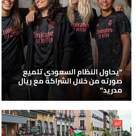
من
خلال
الشراكة
مع
ريال
مدريد”
“يحاول النظام السعودي تلميع
صورته من خلال الشراكة مع ريال
مدريد”
الآلاف
يخرجون
أخبار
في