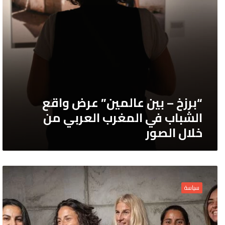
الشباب
في
المغرب
العربي
من
خلال
الصور
“برزخ – بين عالمين” عرض واقع
الشباب في المغرب العربي من
خلال الصور
“يحاول
النظام
سياسة
السعودي
تلميع
صورته