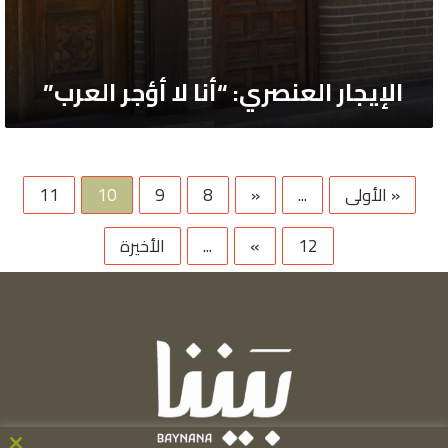
الإيجار العنصري: “أنا لا أؤجر العرب”
« الأولى
...
«
8
9
10
11
12
»
...
الأخيرة