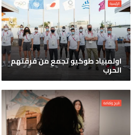
طوكيو
الرئيسية
تجمع
من
فرقتهم
الحرب
اولمبياد طوكيو تجمع من فرقتهم
الحرب
“برزخ
–
تاريخ وثقافة
بين
عالمين”
عرض
واقع