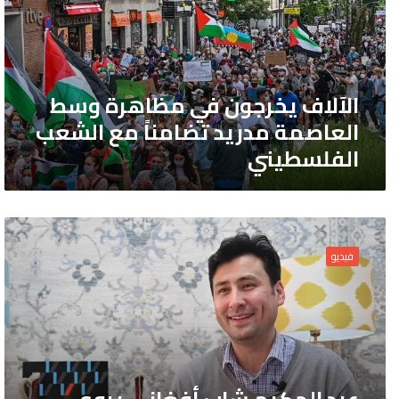
مظاهرة
وسط
العاصمة
مدريد
تضامناً
الآلاف يخرجون في مظاهرة وسط
مع
العاصمة مدريد تضامناً مع الشعب
الشعب
الفلسطيني
الفلسطيني
عبد
الحكيم
فيديو
شاب
أفغاني
يروي
قصة
تجارة
السجاد