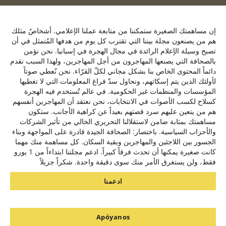
ose
his
C/ de la Victoria 9, 1º, 28012, Madrid ,España
le
إن مساهمتك الصغيرة ستمكننا من متابعة عملنا الإعلامي. أشخاصٌ مثلك
+34641137976
هم من يصنعون مجلة بيننا التي تقترب كل يوم من هدفها المُتمثل في أن
تصبح وسيلة الإعلام الرائدة في مجال الهجرة في إسبانيا. نحن نؤمن
contacto@baynana.es
بالصحافة التي يصنعها المهاجرون من أجل المهاجرين، ولهذا السبب نقدم
تويتر
فيسبوك
لينكدإن
يوتيوب
انستقرام
دائماً المحتوى الخاص بنا بشكل مجاني لكلّ القرّاء. نحن نُعطي صوتاً
لأولئك الذين يتم إسكاتهم، ونحاول سدّ فراغ المعلومات التي لا تغطيها
المؤسسات والمنظمات غير الحكومية. في عالم تُستخدم فيه الهجرة
كسلاح لكسب الأصوات في الانتخابات، نحن نعتقد أن المهاجرين أنفسهم
سياسة الخصوصية
هم من يتعين عليهم سرد قصتهم بعيداً عن كراهية الأجانب. ستكون
من نحن
مساهمتك بمثابة ضامن لاستقلالنا التحريري الخالي من تأثير الشركات
والأحزاب السياسية. باختصار: الصحافة الجيدة قادرة على المواجهة وبناء
الجسور بين اللاجئين والمهاجرين وبقية السكان. كل مساهمة منك مهما
مشروع بيننا بالتعاون مع
كانت صغيرة يمكنها أن تحدث فرقاً كبيراً. ادعم مجلتنا ابتداءاً من 1 يورو
فقط، ولن يستغرق الأمر منك سوى دقيقة واحدة. شكراً جزيلاً
ادعمنا
نحن نستخدم ملفات تعريف الارتباط لنقدم لك أفضل تجربة على موقعنا.
يمكنك معرفة المزيد حول ملفات تعريف الارتباط التي نستخدمها أو تعطيلها
في الإعدادات. مزيد من المعلومات في سياسة ملفات تعريف الارتباط.
Apóyanos