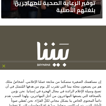
توفير الرعاية الصحية للمهاجرين
بلغتهم الأصلية
ose
his
C/ de la Victoria 9, 1º, 28012, Madrid ,España
le
إن مساهمتك الصغيرة ستمكننا من متابعة عملنا الإعلامي. أشخاصٌ مثلك
+34641137976
هم من يصنعون مجلة بيننا التي تقترب كل يوم من هدفها المُتمثل في أن
تصبح وسيلة الإعلام الرائدة في مجال الهجرة في إسبانيا. نحن نؤمن
contacto@baynana.es
بالصحافة التي يصنعها المهاجرون من أجل المهاجرين، ولهذا السبب نقدم
تويتر
فيسبوك
لينكدإن
يوتيوب
انستقرام
دائماً المحتوى الخاص بنا بشكل مجاني لكلّ القرّاء. نحن نُعطي صوتاً
لأولئك الذين يتم إسكاتهم، ونحاول سدّ فراغ المعلومات التي لا تغطيها