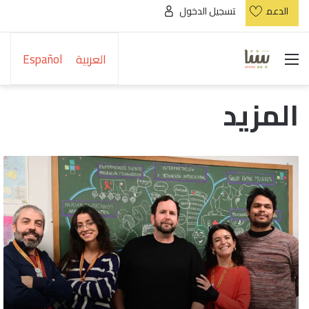
الدعم
تسجيل الدخول
القائمة
العربية
Español
المزيد
توفير
الرعاية
الصحية
للمهاجرين
بلغتهم
الأصلية