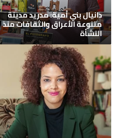
الأعراق
والثقافات
دانيال بني أمية: مدريد مدينة
منذ
متنوعة الأعراق والثقافات منذ
النشأة
النشأة
“يمكن
للأجانب
أن
يجلبوا
ثروة
هائلة
للصحافة”