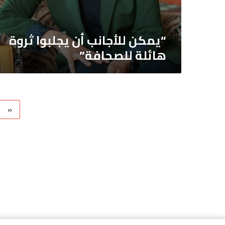
“يمكن للأجانب أن يجلبوا ثروة
هائلة للصحافة”
«