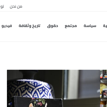
من نحن
توا
ية
سياسة
مجتمع
حقوق
تاريخ وثقافة
فيديو
هل
نترك
الحديث
عن
علاقة
الظلم