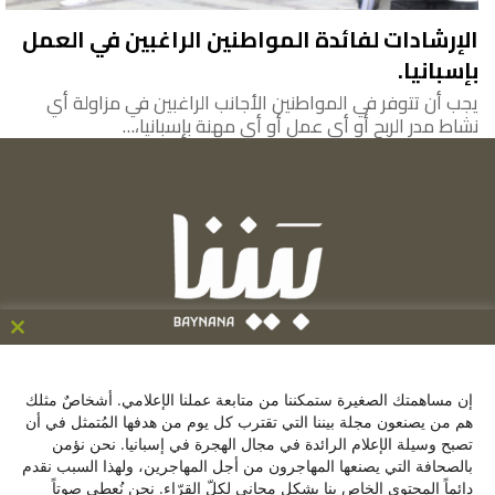
الإرشادات لفائدة المواطنين الراغبين في العمل
بإسبانيا.
يجب أن تتوفر في المواطنين الأجانب الراغبين في مزاولة أي
نشاط مدر الربح أو أي عمل أو أي مهنة بإسبانيا،…
ose
his
C/ de la Victoria 9, 1º, 28012, Madrid ,España
le
إن مساهمتك الصغيرة ستمكننا من متابعة عملنا الإعلامي. أشخاصٌ مثلك
+34641137976
هم من يصنعون مجلة بيننا التي تقترب كل يوم من هدفها المُتمثل في أن
تصبح وسيلة الإعلام الرائدة في مجال الهجرة في إسبانيا. نحن نؤمن
contacto@baynana.es
بالصحافة التي يصنعها المهاجرون من أجل المهاجرين، ولهذا السبب نقدم
تويتر
فيسبوك
لينكدإن
يوتيوب
انستقرام
دائماً المحتوى الخاص بنا بشكل مجاني لكلّ القرّاء. نحن نُعطي صوتاً