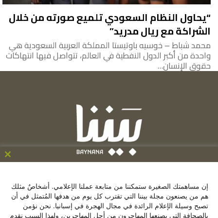
“يحاول النظام السعودي تلميع صورته من خلال
الشراكة مع ريال مدريد”
محمد شباط – خوسيه باوتيستا المملكة العربية السعودية هي
واحدة من أكبر الدول النفطية في العالم، تتواصل فيها انتهاكات
حقوق الإنسان…
ose
his
C/ de la Victoria 9, 1º, 28012, Madrid ,España
le
إن مساهمتك الصغيرة ستمكننا من متابعة عملنا الإعلامي. أشخاصٌ مثلك
+34641137976
هم من يصنعون مجلة بيننا التي تقترب كل يوم من هدفها المُتمثل في أن
تصبح وسيلة الإعلام الرائدة في مجال الهجرة في إسبانيا. نحن نؤمن
contacto@baynana.es
بالصحافة التي يصنعها المهاجرون من أجل المهاجرين، ولهذا السبب نقدم