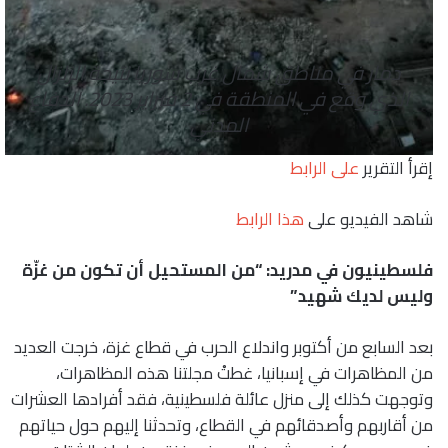
دمار في مناطق شمال غرب سوريا نتيجة الزلزال
الذي وقع في المنطقة في 2 فبراير 2023. الدفاع
المدني
إقرأ التقرير
على الرابط
شاهد الفيديو على
هذا الرابط
فلسطينيون في مدريد: “من المستحيل أن تكون من غزّة
وليس لديك شهيد”
بعد السابع من أكتوبر واندلاع الحرب في قطاع غزة، خرجت العديد
من المظاهرات في إسبانيا، غطتْ مجلتنا هذه المظاهرات،
وتوجهت كذلك إلى منزل عائلة فلسطينية، فقد أفرادها العشرات
من أقاربهم وأصدقائهم في القطاع، وتحدثنا إليهم حول حياتهم