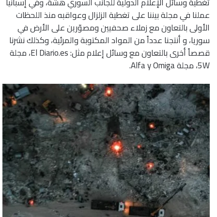
تغطية وسائل الإعلام الدولية للجانب السوري هشّة، وفي إسبانيا
عملنا في مجلة بيننا على تغطية الزلزال وعواقبه منذ اللحظات
الأولى بالتعاون مع زملاء صحفيين ومصوّرين على الأرض في
سوريا، و أنتجنا عدداً من المواد المكتوبة والمرئية، وكذلك نشرنا
قصصاً أخرى بالتعاون مع وسائل إعلام مثل: El Diario.es، مجلة
5W، مجلة Alfa y Omiga.