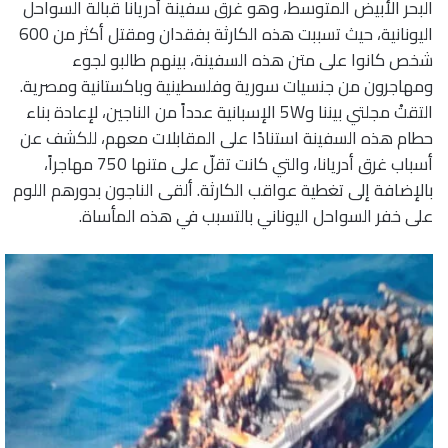
البحر الأبيض المتوسط، وهو غرق سفينة أدريانا قبالة السواحل
اليونانية، حيث تسببت هذه الكارثة بفقدان ومقتل أكثر من 600
شخص كانوا على متن هذه السفينة، بينهم طالبو لجوء
ومهاجرون من جنسيات سورية وفلسطينية وباكستانية ومصرية.
التقتْ مجلتي بيننا و5W الإسبانية عدداً من الناجين، لإعادة بناء
حطام هذه السفينة استنادًا على المقابلات معهم، للكشف عن
أسباب غرق أدريانا، والتي كانت تقلّ على متنها 750 مهاجراً،
بالإضافة إلى تغطية عواقب الكارثة. ألقى الناجون بدورهم اللوم
على خفر السواحل اليوناني بالتسبب في هذه المأساة.