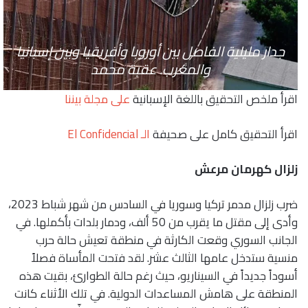
جدار مليلية الفاصل بين أوروبا وأفريقيا وبين إسبانيا
والمغرب. عقبة محمد
اقرأ ملخص التحقيق باللغة الإسبانية
على مجلة بيننا
اقرأ التحقيق كامل على صحيفة
الـ El Confidencial
زلزال كهرمان مرعش
ضرب زلزال مدمر تركيا وسوريا في السادس من شهر شباط 2023،
وأدى إلى مقتل ما يقرب من 50 ألف، ودمار بلدات بأكملها. في
الجانب السوري وقعت الكارثة في منطقة تعيش حالة حرب
منسية ستدخل عامها الثالث عشر. لقد فتحت المأساة فصلاً
أسوداً جديداً في السيناريو، حيث رغم حالة الطوارئ، بقيت هذه
المنطقة على هامش المساعدات الدولية. في تلك الأثناء كانت