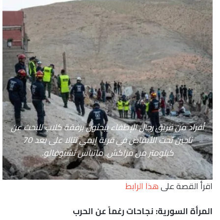
أفراد من فريق رجال الإطفاء يبحثون برفقة كلاب للبحث عن
ناجين تحت الأنقاض في قرية إيمي نتالا على بعد 70
كيلومتر من مراكش. ماتياس تشيوفالو.
اقرأ القصة على
هذا الرابط
المرأة السورية: نجاحات رغماً عن الحرب