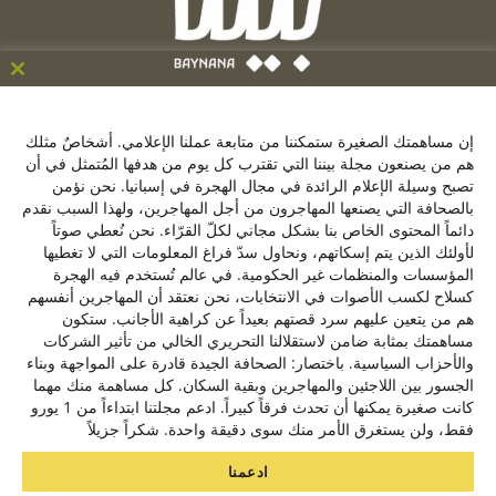
ose
his
C/ de la Victoria 9, 1º, 28012, Madrid ,España
le
إن مساهمتك الصغيرة ستمكننا من متابعة عملنا الإعلامي. أشخاصٌ مثلك
+34641137976
هم من يصنعون مجلة بيننا التي تقترب كل يوم من هدفها المُتمثل في أن
تصبح وسيلة الإعلام الرائدة في مجال الهجرة في إسبانيا. نحن نؤمن
contacto@baynana.es
بالصحافة التي يصنعها المهاجرون من أجل المهاجرين، ولهذا السبب نقدم
تويتر
فيسبوك
لينكدإن
يوتيوب
انستقرام
دائماً المحتوى الخاص بنا بشكل مجاني لكلّ القرّاء. نحن نُعطي صوتاً
لأولئك الذين يتم إسكاتهم، ونحاول سدّ فراغ المعلومات التي لا تغطيها
المؤسسات والمنظمات غير الحكومية. في عالم تُستخدم فيه الهجرة
كسلاح لكسب الأصوات في الانتخابات، نحن نعتقد أن المهاجرين أنفسهم
سياسة الخصوصية
هم من يتعين عليهم سرد قصتهم بعيداً عن كراهية الأجانب. ستكون
من نحن
مساهمتك بمثابة ضامن لاستقلالنا التحريري الخالي من تأثير الشركات
والأحزاب السياسية. باختصار: الصحافة الجيدة قادرة على المواجهة وبناء
الجسور بين اللاجئين والمهاجرين وبقية السكان. كل مساهمة منك مهما
مشروع بيننا بالتعاون مع
كانت صغيرة يمكنها أن تحدث فرقاً كبيراً. ادعم مجلتنا ابتداءاً من 1 يورو
فقط، ولن يستغرق الأمر منك سوى دقيقة واحدة. شكراً جزيلاً
ادعمنا