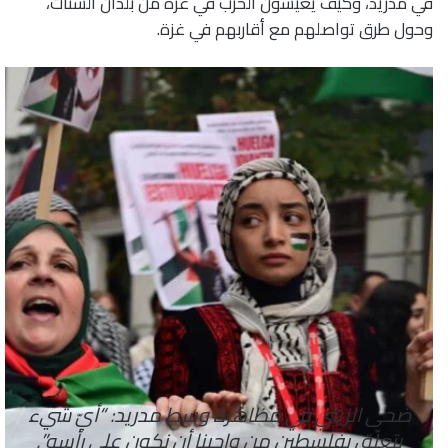
في مدريد، وكيف يعيشون الحرب في غزة من بلدان الشتات،
وحول طرق تواصلهم مع أقاربهم في غزة.
ضحى الزيتي في مظاهرة وسط مدريد: “أيّ شيء
يتعلّق بفلسطين من واجبنا أن نكون على رأسه”.