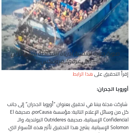
صورة جوية لسفينة أدريانا المكتظة بالمهاجرين
قبل غرقها. فرونتكس
إقرأ التحقيق على
هذا الرابط
أوروبا الجدران:
شاركت مجلة بيننا في تحقيق بعنوان “أوروبا الجدران” إلى جانب
كل من وسائل الإعلام التالية: مؤسسة porCausa، صحيفة El
Confidencial الإسبانية، صحيفة Outrideres البولندية، والـ
Solomon الإسبانية. يشرح هذا التحقيق تأثير هذه الأسوار التي