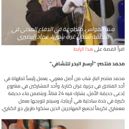
هبة المواس، متطوعة في الدفاع المدني في
منظقة شمال غرب سوريا. عماد البصيري
اقرأ القصة على
هذا الرابط
محمد منتصر: “أرسم البحر للتشافي”
محمد منتصر الباز، شاب من أصل مغربي، يعمل رئيساً للطهاة في
أحد الفنادق في جزيرة غران كناريا، وأحد المشاركين في مشروع
يُدعى حديقة الأمل، يشارك فيه 24 فناناً، ويتضمن بناء حديقة
كبيرة في بلدة ساحلية هي أريناجا، وسيتم تتويجها بعمل
معماري تكريماً لجميع المهاجرين الذين سلكوا طريق جزر الكناري.