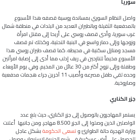
سوريا
واصل النظام السوري بمساندة روسية قصفه هذا الأسبوع
بالمدفعية الثقيلة وبالطيران العديد من البلدات في منطقة شمال
غرب سوريا، وأدى قصف روسي على أريحا إلى مقتل امرأة
وزوجها وإلى دمار واسع في البنية التحتية، وكذلك تم قصف
مسجد ومنازل سكنية في محيطه. كما قصف طيران روسي هذا
الأسبوع مخيماً للنازحين في ريف إدلب مما أدى إلى إصابة امرأتين
وطفلة وإلى نزوح أكثر من 30 عائل من المخيم. وفي يوم الأربعاء
وحده لقي طفل مصرعه وأُصيب 11 آخرين جراء هجمات مدفعية
وصاروخية.
جزر الكناري
يستمر المهاجرون بالوصول إلى جزر الكناري، حيث بلغ عدد
الواصلين الذين وصلوا إلى الجزر 8.500 مهاجر. ومن جانبها أعلنت
وزارة الهجرة حالة الطوارئ و
تسعى الحكومة
بشكل عاجل
للحصول على أرض عسكرية في شبه الجزيرة لاستيعاب وصول