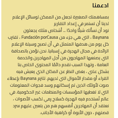
ادعمنا
بمساهمتك الصغيرة تجعل من الممكن لوسائل الإعلام
لدينا أن تستمر في إعداد التقارير
نود أن نسألك شيئًا واحدًا ... أشخاص مثلك يجعلون
Baynana ، التي هي جزء من Fundación porCausa ، تقترب
كل يوم من هدفها المتمثل في أن تصبح وسيلة الإعلام
الرائدة في مجال الهجرة في إسبانيا. نحن نؤمن بالصحافة
التي يصنعها المهاجرون من أجل المهاجرين والخدمة
العامة ، ولهذا السبب نقدم دائمًا المحتوى الخاص بنا
بشكل علني ، بغض النظر عن المكان الذي يعيش فيه
القراء أو مقدار الأموال التي لديهم. تلتزم Baynana بإعطاء
صوت لأولئك الذين تم إسكاتهم وسد فجوات المعلومات
التي لا تغطيها المؤسسات والمنظمات غير الحكومية. في
عالم تُستخدم فيه الهجرة كسلاح رمي لكسب الأصوات ،
نعتقد أن المهاجرين أنفسهم هم من يتعين عليهم سرد
قصتهم ، دون الأبوة أو كراهية الأجانب.