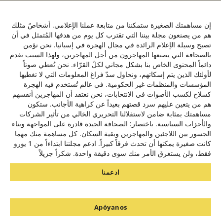
ose
his
C/ de la Victoria 9, 1º, 28012, Madrid ,España
le
إن مساهمتك الصغيرة ستمكننا من متابعة عملنا الإعلامي. أشخاصٌ مثلك
+34641137976
هم من يصنعون مجلة بيننا التي تقترب كل يوم من هدفها المُتمثل في أن
تصبح وسيلة الإعلام الرائدة في مجال الهجرة في إسبانيا. نحن نؤمن
contacto@baynana.es
بالصحافة التي يصنعها المهاجرون من أجل المهاجرين، ولهذا السبب نقدم
تويتر
فيسبوك
لينكدإن
يوتيوب
انستقرام
دائماً المحتوى الخاص بنا بشكل مجاني لكلّ القرّاء. نحن نُعطي صوتاً
لأولئك الذين يتم إسكاتهم، ونحاول سدّ فراغ المعلومات التي لا تغطيها
المؤسسات والمنظمات غير الحكومية. في عالم تُستخدم فيه الهجرة
كسلاح لكسب الأصوات في الانتخابات، نحن نعتقد أن المهاجرين أنفسهم
سياسة الخصوصية
هم من يتعين عليهم سرد قصتهم بعيداً عن كراهية الأجانب. ستكون
من نحن
مساهمتك بمثابة ضامن لاستقلالنا التحريري الخالي من تأثير الشركات
والأحزاب السياسية. باختصار: الصحافة الجيدة قادرة على المواجهة وبناء
الجسور بين اللاجئين والمهاجرين وبقية السكان. كل مساهمة منك مهما
مشروع بيننا بالتعاون مع
كانت صغيرة يمكنها أن تحدث فرقاً كبيراً. ادعم مجلتنا ابتداءاً من 1 يورو
فقط، ولن يستغرق الأمر منك سوى دقيقة واحدة. شكراً جزيلاً
ادعمنا
نحن نستخدم ملفات تعريف الارتباط لنقدم لك أفضل تجربة على موقعنا.
يمكنك معرفة المزيد حول ملفات تعريف الارتباط التي نستخدمها أو تعطيلها
في الإعدادات. مزيد من المعلومات في سياسة ملفات تعريف الارتباط.
Apóyanos