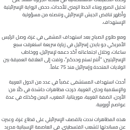
تحليل الصور وبناء الخط الزمني للأحداث، دحض الرواية الإسرائيلية
وأظهر تناقض الجيش الإسرائيلي وتنصله من مسؤولية
الإستهداف.
ومع طلوع الصباح بعد استهداف المشفى في غزة، وصل الرئيس
الأمريكي جو بايدن إسرائيل في زيارة سريعة استغرقت سبع
ساعات، وخلال اجتماعاته أكد دعمه لإسرائيل، ووخاطب
الإسرائيليين: “أنتم لستم وحدكم”، ولفت إلى العلاقة العميقة بين
الولايات المتحدة وإسرائيل منذ 75 عاماً.
أحدث استهداف المستشفى غضباً في عدد من الدول العربية
والإسلامية وحتى الغربية. خرجت مظاهرات حاشدة في كلًا من:
الأردن، الضفة الغربية، موريتانيا، المغرب، اليمن وكذلك في عدة
عواصم أوروبية.
هذه المظاهرات نددت بالقصف الإسرائيلي على قطاع غزة، وعبرت
عن مساندتها للشعب الفلسطيني. في العاصمة الإسبانية مدريد