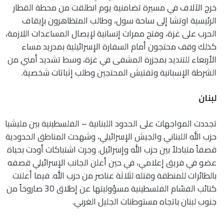
خرج الآلاف في مسيرة تضامنية يوم انطلقت من محطة القطار
الرئيسية اوتشا إلى ساحة سول، وطالب المتظاهرون بإيقاف
الحرب على غزة، وفتح ممرات إنسانية لإيصال المساعدات اللازمة،
كذلك وقف محتجون أمام السفارة الإسرائيلية بمدريد مساء
الأربعاء للتنديد بمجزرة المشفى في غزة، وسط تشديد أمني من
الشرطة الإسبانية وتفتيش المحتجين وطلب إثباتات شخصية.
لبنان
تجددت المواجهات على الحدود اللبنانية – الفلسطينية بين مليشيا
حزب الله اللبناني والجيش الإسرائيلي، وشهدت المناطق الحدودية
قصفاً متبادلاً بين حزب الله وإسرائيل. وجرت اشتباكات أودت بحياة
عضو في فريق إعلامي، في حين أعلن الجانب الإسرائيلي قصفه
بالطائرات للمنطقة وقتله لثلاثة عناصر من حزب الله. فيما أعلنت
كتائب الفسّام الفلسطينية مسؤوليتها عن إطلاق 30 صاروخاً من
جنوب لبنان باتجاه مستوطنات الجليل الغربي.