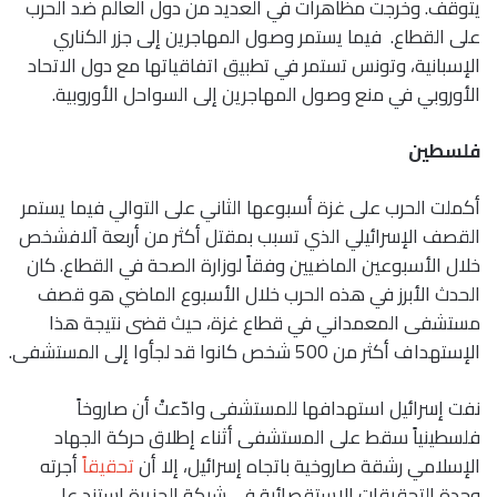
يتوقف. وخرجت مظاهرات في العديد من دول العالم ضد الحرب
على القطاع. فيما يستمر وصول المهاجرين إلى جزر الكناري
الإسبانية، وتونس تستمر في تطبيق اتفاقياتها مع دول الاتحاد
الأوروبي في منع وصول المهاجرين إلى السواحل الأوروبية.
فلسطين
أكملت الحرب على غزة أسبوعها الثاني على التوالي فيما يستمر
القصف الإسرائيلي الذي تسبب بمقتل أكثر من أربعة آلافشخص
خلال الأسبوعين الماضيين وفقاً لوزارة الصحة في القطاع. كان
الحدث الأبرز في هذه الحرب خلال الأسبوع الماضي هو قصف
مستشفى المعمداني في قطاع غزة، حيث قضى نتيجة هذا
الإستهداف أكثر من 500 شخص كانوا قد لجأوا إلى المستشفى.
نفت إسرائيل استهدافها للمستشفى وادّعتْ أن صاروخاً
فلسطينياً سقط على المستشفى أثناء إطلاق حركة الجهاد
الإسلامي رشقة صاروخية باتجاه إسرائيل، إلا أن
تحقيقاً
أجرته
وحدة التحقيقات الاستقصائية في شبكة الجزيرة استند على