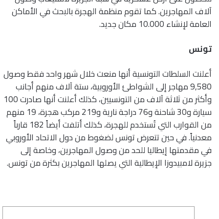
آلاف المهاجرين. كما تقوم منظمة الهجرة بالبحث في الأماكن
العامة لإنشاء 10.000 مكان جديد.
تونس
أعلنت السلطات التونسية أنها منعت خلال شهر واحد فقط وصول
9,580 مهاجر إلى الشواطئ الأوروبية، ستة آلاف منهم أجانب
وأكثر من ثلاثة آلاف من التونسيين، كذلك أعلنت أنها صادرت 100
سيارة و30 شاحنة و76 دراجة نارية و219 مركب هجرة، 19 منهم
من القوارب التي تُستخدم للهجرة، كذلك أتلفت أيضاً 182 قارباً
معدنياً. في حين تتعرض تونس لضغوط من دول الاتحاد الأوروبي
في مقدمتها إيطاليا للحد من وصول المهاجرين، وخاصة إلى
جزيرة لامبيدوزا الإيطالية التي يصلها المهاجرين بكثرة من تونس.
كاتب