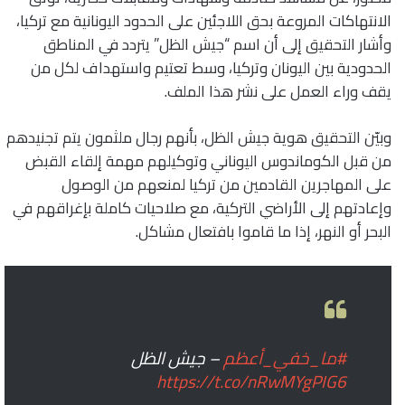
الانتهاكات المروعة بحق اللاجئين على الحدود اليونانية مع تركيا،
وأشار التحقيق إلى أن اسم “جيش الظل” يتردد في المناطق
الحدودية بين اليونان وتركيا، وسط تعتيم واستهداف لكل من
يقف وراء العمل على نشر هذا الملف.
وبيّن التحقيق هوية جيش الظل، بأنهم رجال ملثمون يتم تجنيدهم
من قبل الكوماندوس اليوناني وتوكيلهم مهمة إلقاء القبض
على المهاجرين القادمين من تركيا لمنعهم من الوصول
وإعادتهم إلى الأراضي التركية، مع صلاحيات كاملة بإغراقهم في
البحر أو النهر، إذا ما قاموا بافتعال مشاكل.
#ما_خفي_أعظم
– جيش الظل
https://t.co/nRwMYgPIG6