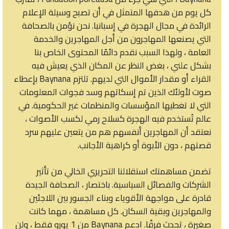
كل يوم من هدفها المتمثل في أن تصبح وسيلة الإعلام
الرائدة في مجال الهجرة في إسبانيا. نحن نؤمن بالصحافة
التي يصنعها المهاجرون من أجل المهاجرين والخدمة
العامة ، ولهذا السبب نقدم دائمًا المحتوى الخاص بنا
بشكل علني ، بغض النظر عن المكان الذي يعيش فيه
القراء أو مقدار الأموال التي لديهم. تلتزم Baynana بإعطاء
صوت لأولئك الذين تم إسكاتهم وسد فجوات المعلومات
التي لا تغطيها المؤسسات والمنظمات غير الحكومية. في
عالم تُستخدم فيه الهجرة كسلاح رمي لكسب الأصوات ،
نعتقد أن المهاجرين أنفسهم هم من يتعين عليهم سرد
قصتهم ، دون الأبوة أو كراهية الأجانب.
تضمن مساهمتك استقلالنا التحريري الخالي من تأثير
الشركات والفصائل السياسية. باختصار ، الصحافة الجيدة
قادرة على مواجهة الأقوياء وبناء الجسور بين اللاجئين
والمهاجرين وبقية السكان. كل مساهمة ، مهما كانت
صغيرة ، تحدث فرقًا. ادعم Baynana من 1 يورو فقط ، ولن