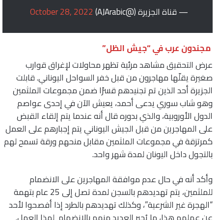
— قناة الجزيرة (@AJArabic)
October 28, 2022
مجندون عرب في “جيش الظل”
عرض التحقيق مشاهد مرئية تظهر محاولات لإغراق قوارب
صغيرة يقلّها مهاجرون من قبل خفر السواحل اليوناني. قابلت
الجزيرة أحد الذين تم تجنيدهم قسرًا ضمن مجموعات الملثمين
وهو شاب سوري يدعى أحمد، يعيش الآن في إحدى عواصم
الدول الأوروبية، والذي بدوره قال أنه عندما يتم إلقاء القبض
على المهاجرين من قبل الجيش اليوناني يتم إجبارهم على العمل
كمرتزقة في مجموعات الملثمين مقابل منحهم ورقة تسمح لهم
بالتجول داخل اليونان لمدة شهر واحد.
وأكد أنه في حال عدم موافقة المهاجرين على الانضمام
للملثمين، يتم تهديدهم بالسجن لمدة تصل إلى 25 عام بتهمة
“الهجرة غير الشرعية”، وكذلك تهديدهم بالطرد إذا أفصحوا لأحد
عن عملهم هذا، ما يُجبر العديد منهم بالانضمام لهذا العمل.