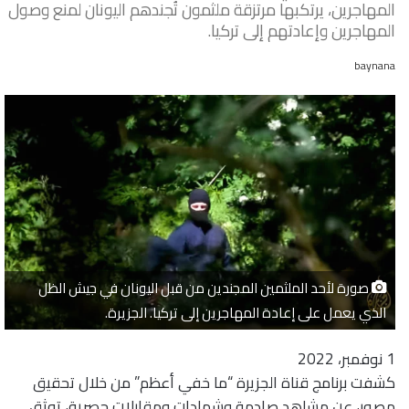
المهاجرين، يرتكبها مرتزقة ملثمون تُجندهم اليونان لمنع وصول
المهاجرين وإعادتهم إلى تركيا.
baynana
صورة لأحد الملثمين المجندين من قبل اليونان في جيش الظل
الذي يعمل على إعادة المهاجرين إلى تركيا. الجزيرة.
1 نوفمبر، 2022
كشفت برنامج قناة الجزيرة “ما خفي أعظم” من خلال تحقيق
مصور، عن مشاهد صادمة وشهادات ومقابلات حصرية، توثق