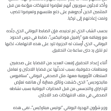
وأكد لاجئون سوريون أنهم تعرّضوا لانتهاكات مروّعة من قبل
الملثمين الذين أجبروهم على خلع ملابسهم وتعرضوا للضرب
وتمت إعادتهم إلى تركيا.
بحسب الشاب الذي تم تجنيده، فإن الضابط اليوناني الذي جنّده
مع ورفاقه هو “رافييل فودانيكس”، ضابط في حرس الحدود
اليوناني، الذي أرسلت له الجزيرة للرد على هذه الاتهامات، لكنها
لم تتلق رد حتى ساعة بث التحقيق.
أثناء إعداد التحقيق رُفعت العديد من القضايا على صحفيين
ومنظمات حقوقية، بسبب تحدثّها عن قضايا اللاجئين و تعامل
السلطات الأوروبية معها، مثل الصحفي اليوناني “ستافروس
ماليخوديس” الذي كشفت وثائق مسرّبة أن هاتفه تعرّض
للإختراق والتجسس من قبل المخابرات اليونانية بسبب نشاطه
الصحفي في ملف الانتهاكات ضد اللاجئين.
وزير شؤون الهجرة اليوناني “نوتيس ميتاركيس”، نفى هذه