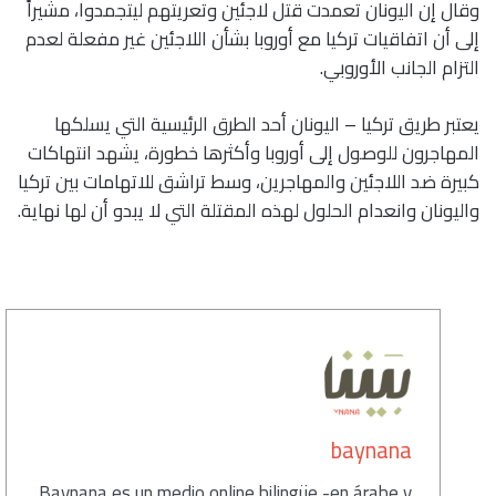
وقال إن اليونان تعمدت قتل لاجئين وتعريتهم ليتجمدوا، مشيراً
إلى أن اتفاقيات تركيا مع أوروبا بشأن اللاجئين غير مفعلة لعدم
التزام الجانب الأوروبي.
يعتبر طريق تركيا – اليونان أحد الطرق الرئيسية التي يسلكها
المهاجرون للوصول إلى أوروبا وأكثرها خطورة، يشهد انتهاكات
كبيرة ضد اللاجئين والمهاجرين، وسط تراشق للاتهامات بين تركيا
واليونان وانعدام الحلول لهذه المقتلة التي لا يبدو أن لها نهاية.
كاتب
baynana
Baynana es un medio online bilingüe -en árabe y