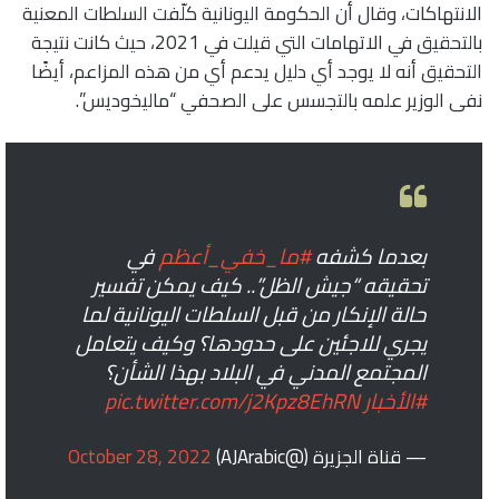
الانتهاكات، وقال أن الحكومة اليونانية كلّفت السلطات المعنية
بالتحقيق في الاتهامات التي قيلت في 2021، حيث كانت نتيجة
التحقيق أنه لا يوجد أي دليل يدعم أي من هذه المزاعم، أيضًا
نفى الوزير علمه بالتجسس على الصحفي “ماليخوديس”.
بعدما كشفه
#ما_خفي_أعظم
في
تحقيقه “جيش الظل”.. كيف يمكن تفسير
حالة الإنكار من قبل السلطات اليونانية لما
يجري للاجئين على حدودها؟ وكيف يتعامل
المجتمع المدني في البلاد بهذا الشأن؟
#الأخبار
pic.twitter.com/j2Kpz8EhRN
— قناة الجزيرة (@AJArabic)
October 28, 2022