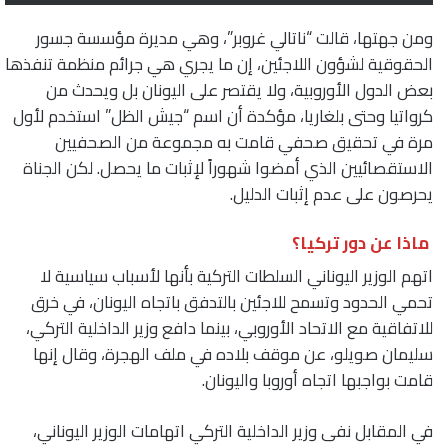
ومن جهتها، قالت “ناتالي غروبر”، وهي مديرة مؤسسة جسور
الحقوقية لشؤون اللاجئين، إن ما يجري هي جرائم منظمة تنفذها
بعض الدول الأوروبية، ولا يقتصر على اليونان بل ويحدث من
كرواتيا وحتى بلغاريا، مؤكدة أن اسم “جيش الظل” استخدم لأول
مرة في تحقيق صحفي قامت به مجموعة من الصحفيين
الاستقصائيين الذي أمضوا شهوراً لإثبات ما يحصل. لكن الجناة
يحرصون على عدم إثبات الدليل.
ماذا عن دور تركيا؟
اتهم الوزير اليوناني السلطات التركية بأنها لأسباب سياسية لا
تحمي الحدود وتسمح للاجئين بالتدفق باتجاه اليونان، في خرق
للاتفاقية مع الاتحاد الأوروبي، بينما دافع وزير الداخلية التركي،
سليمان صويلو، عن موقف بلاده في ملف الهجرة، وقال إنها
قامت بواجبها اتجاه أوروبا واليونان.
في المقابل نفى وزير الداخلية التركي اتهامات الوزير اليوناني،