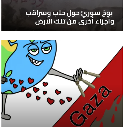
بوحٌ سوريٌّ حول حلب وسراقب
وأجزاء أخرى من تلك الأرض
“قلوبهم
معنا
وقنابلهم
علينا”