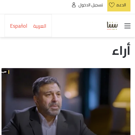
الدعم
تسجيل الدخول
القائمة
العربية
Español
أراء
قيصر:
الوجه
الذي
كشف
للعالم
وحشية
الأسد