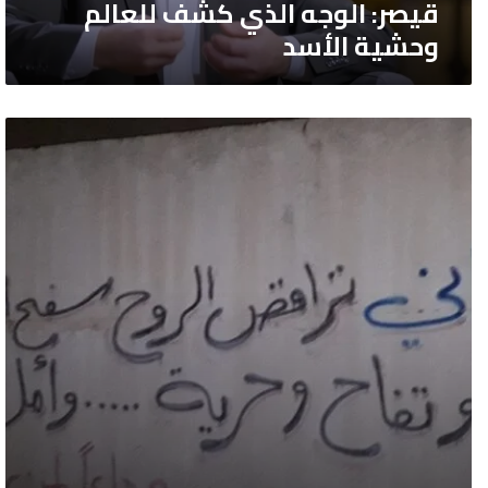
قيصر: الوجه الذي كشف للعالم
وحشية الأسد
بوحٌ
سوريٌّ
حول
حلب
وسراقب
وأجزاء
أخرى
من
تلك
الأرض