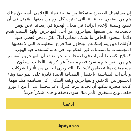
his
le
إن مساهمتك الصغيرة ستمكننا من متابعة عملنا الإعلامي. أشخاصٌ مثلك
هم من يصنعون مجلة بيننا التي تقترب كل يوم من هدفها المُتمثل في أن
تصبح وسيلة الإعلام الرائدة في مجال الهجرة في إسبانيا. نحن نؤمن
بالصحافة التي يصنعها المهاجرون من أجل المهاجرين، ولهذا السبب نقدم
C/ de la Victoria 9, 1º, 28012, Madrid ,España
دائماً المحتوى الخاص بنا بشكل مجاني لكلّ القرّاء. نحن نُعطي صوتاً
+34641137976
لأولئك الذين يتم إسكاتهم، ونحاول سدّ فراغ المعلومات التي لا تغطيها
contacto@baynana.es
المؤسسات والمنظمات غير الحكومية. في عالم تُستخدم فيه الهجرة
كسلاح لكسب الأصوات في الانتخابات، نحن نعتقد أن المهاجرين أنفسهم
تويتر
فيسبوك
لينكدإن
يوتيوب
انستقرام
هم من يتعين عليهم سرد قصتهم بعيداً عن كراهية الأجانب. ستكون
مساهمتك بمثابة ضامن لاستقلالنا التحريري الخالي من تأثير الشركات
والأحزاب السياسية. باختصار: الصحافة الجيدة قادرة على المواجهة وبناء
سياسة الخصوصية
الجسور بين اللاجئين والمهاجرين وبقية السكان. كل مساهمة منك مهما
كانت صغيرة يمكنها أن تحدث فرقاً كبيراً. ادعم مجلتنا ابتداءاً من 1 يورو
من نحن
فقط، ولن يستغرق الأمر منك سوى دقيقة واحدة. شكراً جزيلاً
ادعمنا
مشروع بيننا بالتعاون مع
نحن نستخدم ملفات تعريف الارتباط لنقدم لك أفضل تجربة على موقعنا.
يمكنك معرفة المزيد حول ملفات تعريف الارتباط التي نستخدمها أو تعطيلها
في الإعدادات. مزيد من المعلومات في سياسة ملفات تعريف الارتباط.
Apóyanos