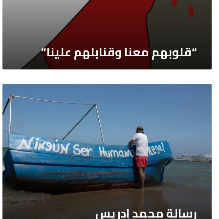
“قلوبهم معنا وقنابلهم علينا”
رسالة
محمد
إدريس
رسالة محمد إدريس