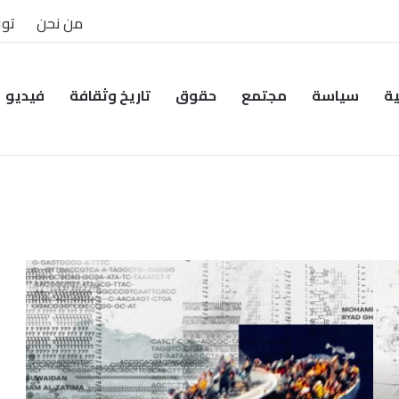
من نحن
توا
ية
سياسة
مجتمع
حقوق
تاريخ وثقافة
فيديو
جثث
في
متاهة