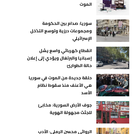
الموت
سوريا: صدام بين الحكومة
ومجموعات درزية وتوسع التدّخل
الإسرائيلي
انقطاع كهربائي واسع يشل
إسبانيا والبرتغال ويؤدي إلى إعلان
حالة الطوارئ
حلقة جديدة من الموت في سوريا
هي الأعنف منذ سقوط نظام
الأسد
جوف الأرض السورية: مخابئ
للجثث مجهولة الهوية
الروائي محسن الرملي: الأدب