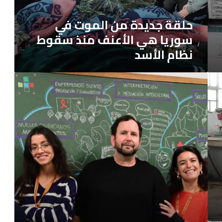
هي
الأعنف
حلقة جديدة من الموت في
منذ
سوريا هي الأعنف منذ سقوط
سقوط
نظام الأسد
نظام
الأسد
توفير
الرعاية
الصحية
للمهاجرين
بلغتهم
الأصلية