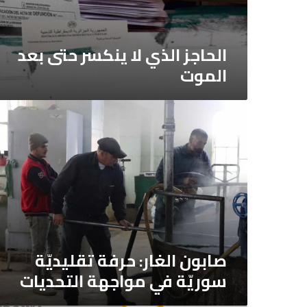
الحاجز الذي لا ينكسر حتى بعد
الموت
صابون
الغار:
حرفة
تقليديّة
سوريّة
في
مواجهة
التحديات
صابون الغار: حرفة تقليديّة
سوريّة في مواجهة التحديات