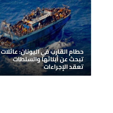
حطام
القارب
في
اليونان:
عائلات
تبحث
عن
أبنائها
حطام القارب في اليونان: عائلات
والسلطات
تبحث عن أبنائها والسلطات
تعقد
تعقد الإجراءات
الإجراءات