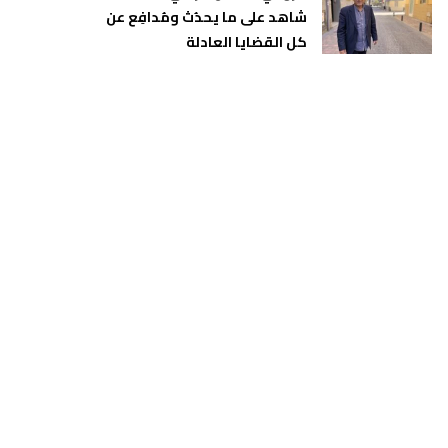
شاهد على ما يحدُث ومُدافِع عن
كل القضايا العادلة