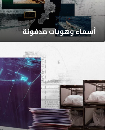
أسماء وهويات مدفونة
الحاجز
الذي
لا
ينكسر
حتى
بعد
الموت