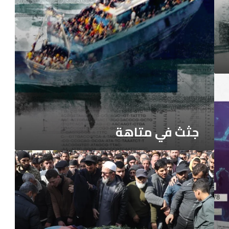
جثث في متاهة
حلقة
جديدة
من
الموت
في
سوريا