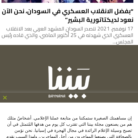
“بفضل الانقلاب العسكري في السودان، نحن الآن
نعود لديكتاتورية البشير”
17 نوفمبر، 2021 تتصدر السودان المشهد العربي بعد الانقلاب
العسكري الذي شهدته في 25 أكتوبر الماضي، والذي قاده رئيس
المجلس…
ose
his
C/ de la Victoria 9, 1º, 28012, Madrid ,España
le
إن مساهمتك الصغيرة ستمكننا من متابعة عملنا الإعلامي. أشخاصٌ مثلك
+34641137976
هم من يصنعون مجلة بيننا التي تقترب كل يوم من هدفها المُتمثل في أن
تصبح وسيلة الإعلام الرائدة في مجال الهجرة في إسبانيا. نحن نؤمن
contacto@baynana.es
بالصحافة التي يصنعها المهاجرون من أجل المهاجرين، ولهذا السبب نقدم