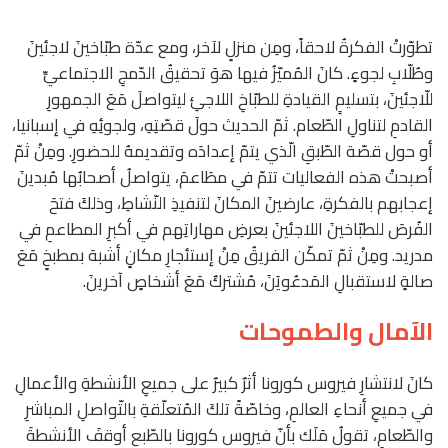
تطوّرتْ الفكرةُ لاحقاً، ومِن منزلٍ لآخر، ومع عدّة طبّاخينَ لاجئينَ
وطُلّابِ لجوءٍ. كانَ المُميّزُ فيها هوَ تحقيقُ الدّمجِ الاجتماعيِّ
للّاجئينَ، بتسليمِِ القيادةِ للطبّاخِ اللاجئِ ليتواصلَ مَعَ الجمهورِ
القادمِ لتناولِ الطّعام. ثمّ الحديث حولَ قصّتِهِ، ولجوئِهِ في إسبانيا،
أو حول قصّة الطّبقِ الّذي يتمّ إعدادَه وتقديمهُ للحضورِ. ومِنْ ثمّ
أصبحتْ هذه الفعاليات تتمّ في مطَاعمَ، يتواصلُ أصحابُها مُبدينَ
إعجابهم بالفكرةِ، عارضينَ المكانَ لتنفيذِ النّشاطِ، وذلكَ فتحَ
الفُرصَ للطبّاخينَ اللاجئينَ بعرضِ مهاراتِهم في أكبرِ المطاعمِ في
مدريد. ومِنْ ثمّ تمكّن الفريقُ مِنْ إستئجارِ مكانٍ أشبهَ بمطبخٍ مَعَ
صالةٍ لاستقبالِ المَدعُويَنَ، مُشتركٌ مَعَ أشخاصٍ آخرينَ.
الآمال والطموحات
كانَ لانتشارِ فيروس كورونا أثرٌ كبيرٌ على جميعِ الأنشطةِ والأعمالِ
في جميعِ أنحاءِ العالمِ، وخاصّةً تلكَ المُتعلّقةِ بالتّواصلِ المباشرِ
والطّعامِ، تقولُ مَلَك بأنّ فيروس كورونا بالطّبع أوقفَ الأنشطةَ