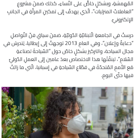
المُهمشةِ، وبشكلٍ خاصٍّ على النّساءِ، كذلك ضمنَ مشروعِ
“العاملاتُ المنزليات”، الّذي يهدفُ إلى تمكينِ المرأةِ في الجانبِ
الإلكترونيّ.
درستْ في الجامعةِ الّلبنانيّةِ الدّوليّةِ، ضمنَ سياقِ فنّ التّواصلِ
“دعايةٌ وإعلان”، وفي العامِ 2013 توجهتْ إلى إيطاليا، لِتدرسَ في
مجال السياحة، والتركيز بشكلٍ خاصّ حول “السّياحةَ لصناعةِ
السّلامِ”، لينقُلَها هذا الاختصاص بعدَ عامين إلى العملِ الدّوليّ
مَع الأممِ المُتحدّةَ في قطّاعِ السّياحةِ في إسبانيا، الّتي ما زالتْ
فيها حتّى اليومِ.