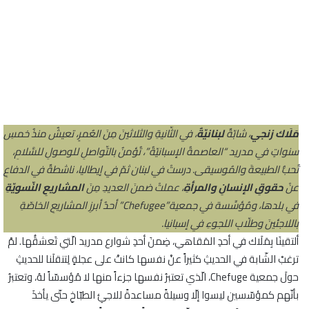
ا
ء
ة
س
ه
ل
ة
مَلَاك زنجي
، شابّةٌ
لبنانيّةٌ
، في الثّانيةِ والثلاثينَ مِنَ العُمرِِ، تعيشُ منذُ خمسِ
سنواتٍ في مدريد “العاصمةُ الإسبانيّةُ”، تُؤمنُ بالتّواصلِ للوصولِ للسَّلامِ،
تُحبُّ الطبيعةَ والمُوسيقى. درستْ في لبنان ثمّ في إيطاليا، ناشطةٌ في الدفاعِ
عنْ
حقوقِ الإنسانِ والمرأةِ
، عملتْ ضمنَ العديدِ مِنَ
المشاريعِ النّسويّةِ
في بلدها، ومُؤسِّسة في جمعية”Chefugee” أحدُ أبرزِ المشاريعِ الخاصّةِ
باللاجئينَ وطلّابِ اللجوءِ في إسبانيا.
ألتقينَا بِمَلَاك في أحدِ المَقاهي، ضِمنَ أحدِ شوارع مدريد الّتي تَعشقَُها. لمْ
ترغبْ الشّابة في الحديثِ كثيراً عنْ نفسها كانتْ على عجلةٍ لِتنقلَنا للحديثِ
حولَ جمعية Chefuge، الّذي تعتبرُ نفسها جزءاً منها لا مُؤسسّاً لهُ، وتعتبرُ
بأنّهم كمؤسّسين ليسوا إلّا وسيلةً مساعدةً للاجئِ الطبّاخِ حتّى يأخذَ