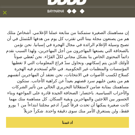
ose
his
C/ de la Victoria 9, 1º, 28012, Madrid ,España
le
إن مساهمتك الصغيرة ستمكننا من متابعة عملنا الإعلامي. أشخاصٌ مثلك
+34641137976
هم من يصنعون مجلة بيننا التي تقترب كل يوم من هدفها المُتمثل في أن
تصبح وسيلة الإعلام الرائدة في مجال الهجرة في إسبانيا. نحن نؤمن
contacto@baynana.es
بالصحافة التي يصنعها المهاجرون من أجل المهاجرين، ولهذا السبب نقدم
تويتر
فيسبوك
لينكدإن
يوتيوب
انستقرام
دائماً المحتوى الخاص بنا بشكل مجاني لكلّ القرّاء. نحن نُعطي صوتاً
لأولئك الذين يتم إسكاتهم، ونحاول سدّ فراغ المعلومات التي لا تغطيها
المؤسسات والمنظمات غير الحكومية. في عالم تُستخدم فيه الهجرة
كسلاح لكسب الأصوات في الانتخابات، نحن نعتقد أن المهاجرين أنفسهم
سياسة الخصوصية
هم من يتعين عليهم سرد قصتهم بعيداً عن كراهية الأجانب. ستكون
من نحن
مساهمتك بمثابة ضامن لاستقلالنا التحريري الخالي من تأثير الشركات
والأحزاب السياسية. باختصار: الصحافة الجيدة قادرة على المواجهة وبناء
الجسور بين اللاجئين والمهاجرين وبقية السكان. كل مساهمة منك مهما
مشروع بيننا بالتعاون مع
كانت صغيرة يمكنها أن تحدث فرقاً كبيراً. ادعم مجلتنا ابتداءاً من 1 يورو
فقط، ولن يستغرق الأمر منك سوى دقيقة واحدة. شكراً جزيلاً
ادعمنا
نحن نستخدم ملفات تعريف الارتباط لنقدم لك أفضل تجربة على موقعنا.