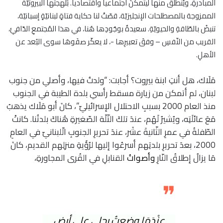
المبادرةِ، ويُنطلقَ منها ليتمكّنَ اجتماعياً واقتصادياً. بَلهجتها البيروتيّة
الممزوجة بالمصطلحات الإنجليزيّة، قصّتْ لنا حكاية فتاةٍ لبنانيّةٍ إسبانيّة،
تنبضُ بالطّاقةِ والحيويّةِ. سعيدةٌ بوجُودِها هُنا، في هذا المُجتمعِ الدّافئِ،
القريب من النّفسِ – وفقَ تعبيرِها -، لا يعكّر صفَوهَا سوى البُعد عن
الأهلِ.
مَلَاك، هل أنتِ ابنة بيروت؟ أجابت: “ولدتُ فيها، وأصلي من جنوب
لبنان، لم أتمكن من زيارة مسقط رأسي بلدة الطيبة في الجنوب
منذ العام 2000 بسببِ الاحتلال الإسرائيليّ”، كانَ أبو مَلَاك يذهبُ
مَعَ عائلَتِه، ويُشيرُ لَهُم، عندَ تلكَ التّلّة الصّغيرةِ هُناكَ بلدتُنا. كانتْ
الطّفلةُ في عمرِ الثّانيةَ عشَر، عندَ تحريرِ الجنوبِ الّلبنانيّ في العامِ
2000، بعدَ تحريرِ بلدتِهم أسرعُوا إليها لرُؤَيةِ منزلِهم القديم، كانَ
مَا يزالُ إطلاقُ النّارِ
وأصواتُ
القنابلِ في القُرى المجاورةِ،
❞
عنْدَمَا وضعتُ رجلي على أرضِ