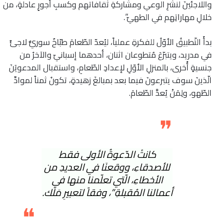
واللاجئينَ لنشرِ الوعي ومشاركةِ ثقافاتهم وكسبِ أجورٍ عادلةٍ، من
خلالِ مهاراتِهم في الطهيّ”.
بدأَ التّطبيقُ الأوّلُ للفكرةِ عملياً، ليُعدّ الطّعامَ طبّاخٌ سوريٌّ لاجئٌ
في مدريد، ويتبرّعَ مُتطوعان اثنان، أحدهما إسبانيّ والآخرُ من
جنسيةٍ أُخرى، بالمنزلِ الأوّلِ لإعدادِ الطّعامِ، واستقبال المدعويَنَ
الّذينَ سوف يتبرعونَ فيما بعد بمبالغَ زهيدةٍ، تكونُ ثمناً لموادِّ
الطّهو، ولِمَنْ يُعدَّ الطّعامَ.
❞
كانتْ الدّعوةُ الأولى فقط
للأصدقاءِ، ووقعنَا في العديدِ من
الأخطاءِ، الّتي تعلّمنا منها في
أعمالنا المُقبلةِ”، وفقاً لتعبيرِ مَلَك.
❝