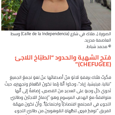
الصورة لِـ ملاك في شارع (Calle de la Independencia) وسط
العاصمة مدريد.
© محمد شباط.
فتح الشهية والحدود “الطبّاخ اللاجئ
(CHEFUGEE)”
فكّرتْ مَلَاك برفقةِ ثلاثةٍ منْ أصدقائها عنْ لغةٍ تجمعُ الجميعَ
“نتاليا، فيليشيا، إياد”، وجدُوا أنّهُ ربّما تكونُ الطّعامَ وتجهيزهِ، حيثُ
تَحوي كلّ وجبةٍ على العديدِ منَ القصصِ، إضافةً إلى أنّها
متوافقةً معَ الهدفِ المرسومِ وهو “إدماجُ اللاجئينَ وطالبيّ
اللجوءِ في المجتمعِ اقتصاديّاًَ واجتماعيّاً”. وأنْ تكونَ مهمّة
الفريق “توفيرُ فرصٍ للطُّهاةِ المُوهوبينَ من طالبيّ اللجوءِ