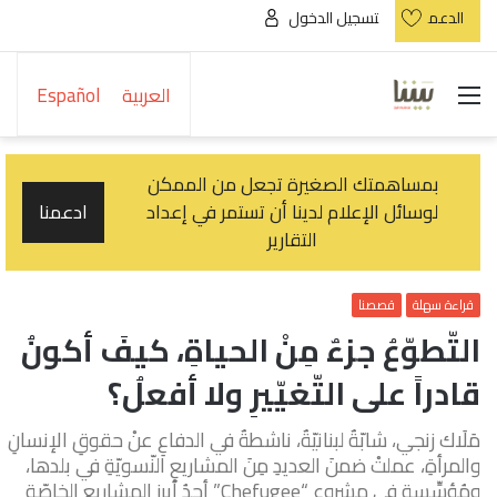
الدعم
تسجيل الدخول
القائمة
العربية
Español
بمساهمتك الصغيرة تجعل من الممكن
لوسائل الإعلام لدينا أن تستمر في إعداد
ادعمنا
التقارير
قراءة سهلة
قصصنا
التّطوّعُ جزءٌ مِنْ الحياةِ، كيفَ أكونُ
قادراً على التّغيّيرِ ولا أفعلُ؟
مَلَاك زنجي، شابّةٌ لبنانيّةٌ، ناشطةٌ في الدفاعِ عنْ حقوقِ الإنسانِ
والمرأةِ، عملتْ ضمنَ العديدِ مِنَ المشاريعِ النّسويّةِ في بلدها،
ومُؤسِّسة في مشروعِ “Chefugee” أحدُ أبرزِ المشاريعِ الخاصّةِ