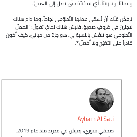
وعمليّاً، وتدريبيّاً، أيّ تمكينُهُ حتّى يصلَ إلى العملِ”.
ترفضُ مَلَك أنْ تُسمّي عملها التّطوّعي نجاحاً، وما دام هنَاك
لاجئينَ في ظروفٍ صعبةٍ، فليسَ هُنَاك نجاحٌ، تقولُ: “العملُ
التّطوعيّ هو تنفُسٌ بالنسبةِ لي، هو جزءٌ من حياتيّ، كيفَ أكونُ
قادراً على التغيّيرِ ولا أفعلُ؟”.
كاتب
Ayham Al Sati
صحفي سوري، يعيش في مدريد منذ عام 2019.