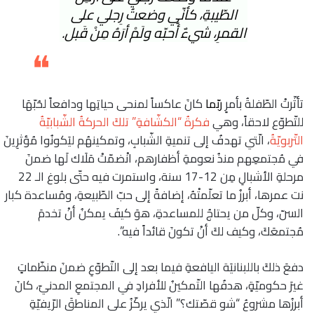
الطّيبةِ، كأنّي وضعتُ رِجلي على
القمرِ، شيءٌ أُحبّه ولَمْ أرَهُ مِنْ قَبل.
❝
تأثّرتْ الطّفلةُ بأمرٍ
ربّما
كانَ عاكساً لمنحى حياتِها ودافعاً لحُبّهَا
للتّطوّع لاحقاً، وهي
فكرةُ “الكشّافةِ” تلكَ الحركةُ الشّبابيّةُ
التّربويّة
ُ، الّتي تهدفُ إلى تنميةِ الشّبابِ، وتمكينهُم ليَكونُوا مُؤثرِينَ
في مُجتمعِهم منذُ نعومةِ أظفارهم، انْضمّتْ مَلَاك لَها ضمنَ
مرحلةِ الأشبالِ مِن 12-17 سنة، واستمرت فيه حتّى بلوغ الـ 22
نت عمرها، أبرزُ ما تعلّمتْهُ، إضافةً إلى حبّ الطّبيعةِ، ومُساعدة كبار
السنّ، وكلّ من يحتاجُ للمساعدةِ، هوَ كيفَ يمكنُ أنْ تخدمَ
مُجتمعَكَ، وكيف لكَ أنْ تكونَ قائداً فيه”.
دفعَ ذلكَ باللبنانيَة اليافعةِ فيما بعد إلى التّطوّعِ ضمنَ منظّماتٍ
غيرَ حكوميّةٍ، هدفُها التّمكينُ للأفرادِ في المجتمعِ المدنيّ، كانَ
أبرزُها مشروعُ “شو قصّتك؟” الّذي يركّزُ على المناطقَ الرّيفيّةِ