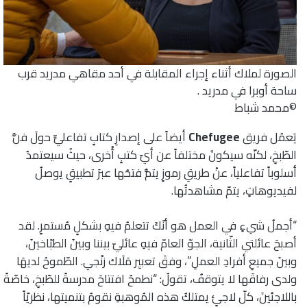
الصورة لملاك أثناء إجراء المقابلة في أحد مقاهي مدريد قرب
ساحة أوبرا في مدريد .
©محمد شباط
يَعمُل فريق
Chefugee
أيضاً على إصدارِ كتابٍ تفاعليٍّ حولَ فنُّ
الطّبخِ، لكنّه سيكونُ مختلفاً عن أيّ كتبٍ أُخرى، حيثُ سيعتمدُ
أسلوباً تفاعلياً، عنْ طريقِ رموزٍ يتمُّ فتحُها عبرَ تطبيقٍ يوصلُ
لفيديوهاتٍ، يتمّ مشاهدتُها.
“أجملُ شيءٍ في العمل هو
أنّكَ تتعلمُ فيهِ بشكلٍ مُستمرٍ. لقد
أصبحَ عائلتي الثّانية، الجوّ العامّ فيهِ عائليّ بيننا وبينَ الطبّاخينَ،
وبينَ جميعِ أفرادِ العملِ”، وفقَ تعبيِر مَلَاك زنْجي. الطّموحُ لديهَا
ولدى رفاقَها لا يتوقفُ، تقولُ: “نطمحُ افتتاحَ مدرسةً للطّبخِ، خاصّةً
باللاجئينَ، كلّ لاجئٍ يمتلكُ هذه المُوهبةِ نقومُ بتنميتها، نظريّاً