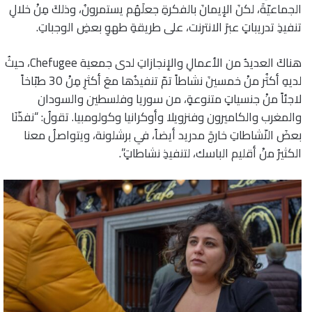
الجماعيّةَ، لكنَ الإيمانَ بالفكرةِ جعلَهُم يستمرونُ، وذلكَ مِنْ خلالِ
تنفيذِ تدريباتٍ عبرَ الانترنت، على طريقةِ طهوِ بعضِ الوجباتِ.
هناكَ العديدُ من الأعمالِ والإنجازاتِ لدى جمعية Chefugee، حيثُ
لديهِ أكثُر منْ خمسينَ نشاطاً تمّ تنفيذُها معَ أكثرِ مِنْ 30 طبّاخاً
لاجئاً منْ جنسياتٍ متنوعةٍ، من سوريا وفلسطين والسودان
والمغرب والكاميرون وفنزويلا وأوكرانيا وكولومبيا. تقولُ: “نفذّنَا
بعضَ النّشاطاتِ خارجَ مدريد أيضاً، في برشلونة، ويتواصلُ معنا
الكثيرُ منْ أقليم الباسك، لتنفيذِ نشاطاتٍ”.