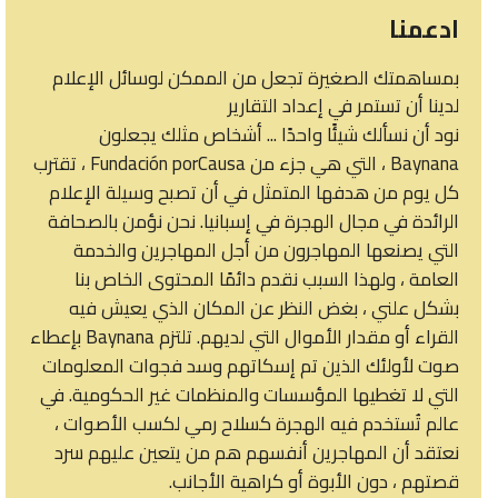
ادعمنا
بمساهمتك الصغيرة تجعل من الممكن لوسائل الإعلام
لدينا أن تستمر في إعداد التقارير
نود أن نسألك شيئًا واحدًا ... أشخاص مثلك يجعلون
Baynana ، التي هي جزء من Fundación porCausa ، تقترب
كل يوم من هدفها المتمثل في أن تصبح وسيلة الإعلام
الرائدة في مجال الهجرة في إسبانيا. نحن نؤمن بالصحافة
التي يصنعها المهاجرون من أجل المهاجرين والخدمة
العامة ، ولهذا السبب نقدم دائمًا المحتوى الخاص بنا
بشكل علني ، بغض النظر عن المكان الذي يعيش فيه
القراء أو مقدار الأموال التي لديهم. تلتزم Baynana بإعطاء
صوت لأولئك الذين تم إسكاتهم وسد فجوات المعلومات
التي لا تغطيها المؤسسات والمنظمات غير الحكومية. في
عالم تُستخدم فيه الهجرة كسلاح رمي لكسب الأصوات ،
نعتقد أن المهاجرين أنفسهم هم من يتعين عليهم سرد
قصتهم ، دون الأبوة أو كراهية الأجانب.