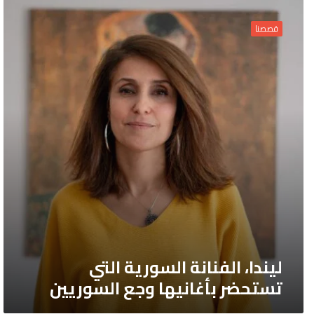
ليندا،
الفنانة
قصصنا
السورية
التي
تستحضر
بأغانيها
وجع
السوريين
ليندا، الفنانة السورية التي
تستحضر بأغانيها وجع السوريين