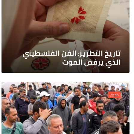
الفن
الفلسطيني
الذي
يرفض
الموت
تاريخ التطريز: الفن الفلسطيني
الذي يرفض الموت
سيطرة
اليمين
حقوق
المتطرف
على
هولندا
تضع
المهاجرين