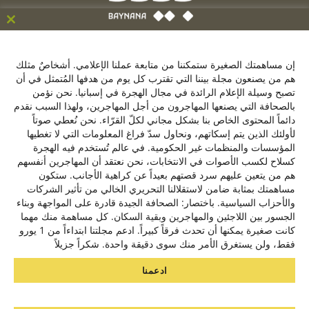
ose
his
C/ de la Victoria 9, 1º, 28012, Madrid ,España
le
إن مساهمتك الصغيرة ستمكننا من متابعة عملنا الإعلامي. أشخاصٌ مثلك
+34641137976
هم من يصنعون مجلة بيننا التي تقترب كل يوم من هدفها المُتمثل في أن
تصبح وسيلة الإعلام الرائدة في مجال الهجرة في إسبانيا. نحن نؤمن
contacto@baynana.es
بالصحافة التي يصنعها المهاجرون من أجل المهاجرين، ولهذا السبب نقدم
تويتر
فيسبوك
لينكدإن
يوتيوب
انستقرام
دائماً المحتوى الخاص بنا بشكل مجاني لكلّ القرّاء. نحن نُعطي صوتاً
لأولئك الذين يتم إسكاتهم، ونحاول سدّ فراغ المعلومات التي لا تغطيها
المؤسسات والمنظمات غير الحكومية. في عالم تُستخدم فيه الهجرة
كسلاح لكسب الأصوات في الانتخابات، نحن نعتقد أن المهاجرين أنفسهم
سياسة الخصوصية
هم من يتعين عليهم سرد قصتهم بعيداً عن كراهية الأجانب. ستكون
من نحن
مساهمتك بمثابة ضامن لاستقلالنا التحريري الخالي من تأثير الشركات
والأحزاب السياسية. باختصار: الصحافة الجيدة قادرة على المواجهة وبناء
الجسور بين اللاجئين والمهاجرين وبقية السكان. كل مساهمة منك مهما
مشروع بيننا بالتعاون مع
كانت صغيرة يمكنها أن تحدث فرقاً كبيراً. ادعم مجلتنا ابتداءاً من 1 يورو
فقط، ولن يستغرق الأمر منك سوى دقيقة واحدة. شكراً جزيلاً
ادعمنا
نحن نستخدم ملفات تعريف الارتباط لنقدم لك أفضل تجربة على موقعنا.