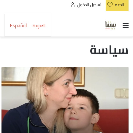
الدعم
تسجيل الدخول
القائمة
العربية
Español
سياسة
لاجئو
أوكرانيا
وسوريا:
قصص
متوازية