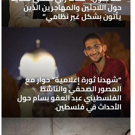
والمهاجرين
حول اللاجئين والمهاجرين الذين
الذين
يأتون بشكل غير نظامي”
يأتون
بشكل
غير
“شهدنا
ثورة
نظامي”
إعلامية”
حوار
مع
المصور
الصحفي
“شهدنا ثورة إعلامية” حوار مع
والناشط
المصور الصحفي والناشط
الفلسطيني
الفلسطيني عبد العفو بسام حول
عبد
الأحداث في فلسطين.
العفو
بسام
حول
“يحاول
النظام
الأحداث