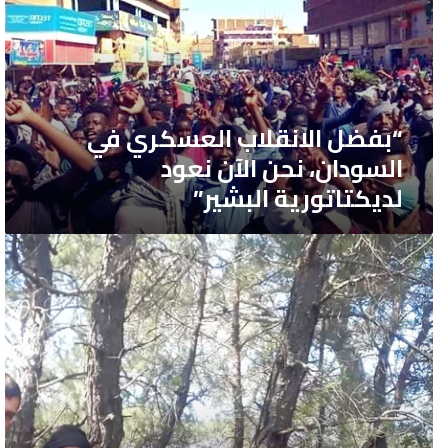
في
السودان،
نحن
الآن
نعود
“بفضل الانقلاب العسكري في
لديكتاتورية
السودان، نحن الآن نعود
البشير”
لديكتاتورية البشير”
رحلة
الموت
المتجددة
باتجاه
أوروبا