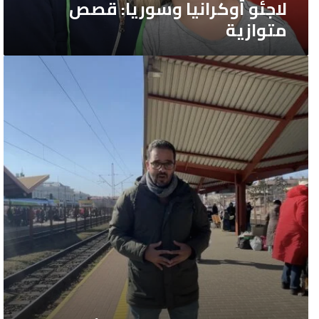
لاجئو أوكرانيا وسوريا: قصص
متوازية
الصحفي
معاذ
حامد:
“المأساة
الأوكرانية
بدأت
الآن”