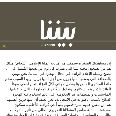
ose
his
C/ de la Victoria 9, 1º, 28012, Madrid ,España
le
إن مساهمتك الصغيرة ستمكننا من متابعة عملنا الإعلامي. أشخاصٌ مثلك
+34641137976
هم من يصنعون مجلة بيننا التي تقترب كل يوم من هدفها المُتمثل في أن
تصبح وسيلة الإعلام الرائدة في مجال الهجرة في إسبانيا. نحن نؤمن
contacto@baynana.es
بالصحافة التي يصنعها المهاجرون من أجل المهاجرين، ولهذا السبب نقدم
تويتر
فيسبوك
لينكدإن
يوتيوب
انستقرام
دائماً المحتوى الخاص بنا بشكل مجاني لكلّ القرّاء. نحن نُعطي صوتاً
لأولئك الذين يتم إسكاتهم، ونحاول سدّ فراغ المعلومات التي لا تغطيها
المؤسسات والمنظمات غير الحكومية. في عالم تُستخدم فيه الهجرة
كسلاح لكسب الأصوات في الانتخابات، نحن نعتقد أن المهاجرين أنفسهم
سياسة الخصوصية
هم من يتعين عليهم سرد قصتهم بعيداً عن كراهية الأجانب. ستكون
من نحن
مساهمتك بمثابة ضامن لاستقلالنا التحريري الخالي من تأثير الشركات
والأحزاب السياسية. باختصار: الصحافة الجيدة قادرة على المواجهة وبناء