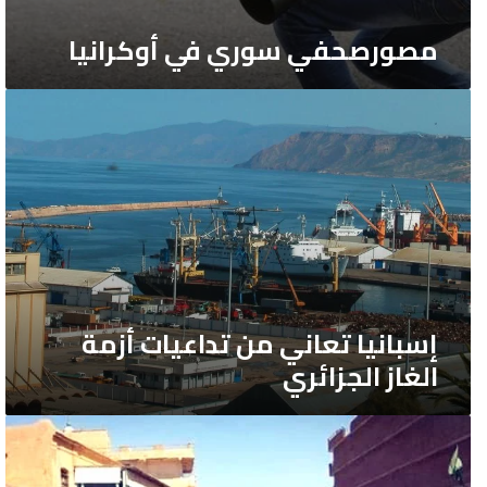
مصورصحفي سوري في أوكرانيا
إسبانيا
تعاني
من
تداعيات
أزمة
الغاز
الجزائري
إسبانيا تعاني من تداعيات أزمة
الغاز الجزائري
“بفضل
الانقلاب
العسكري