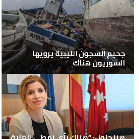
جحيم السجون الليبية يرويها
السوريون هناك
هنا
جلول:
“هناك
رأي
نمطي
للغاية
حول
اللاجئين
هنا جلول: “هناك رأي نمطي للغاية