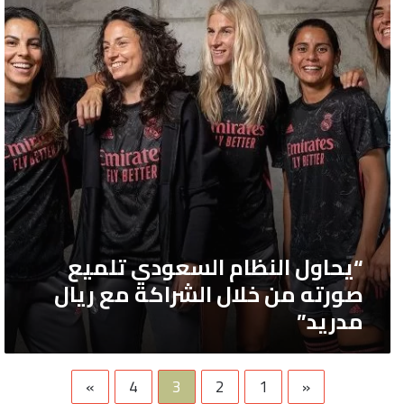
في
السعودي
تلميع
فلسطين.
صورته
من
خلال
الشراكة
مع
ريال
مدريد”
“يحاول النظام السعودي تلميع
صورته من خلال الشراكة مع ريال
مدريد”
»
4
3
2
1
«