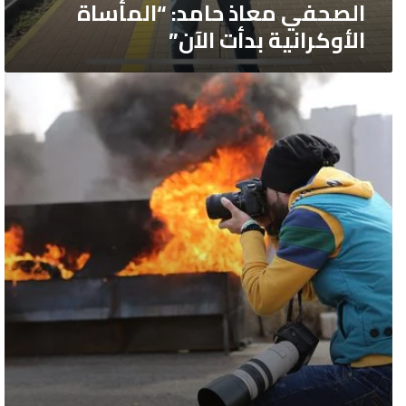
الصحفي معاذ حامد: “المأساة
الأوكرانية بدأت الآن”
مصورصحفي
سوري
في
أوكرانيا