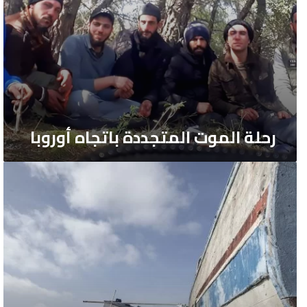
رحلة الموت المتجددة باتجاه أوروبا
جحيم
السجون
الليبية
يرويها
السوريون
هناك