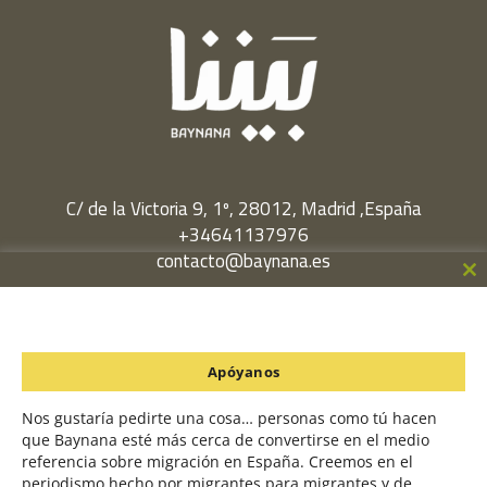
C/ de la Victoria 9, 1º, 28012, Madrid ,España
+34641137976
contacto@baynana.es
Cl
Facebook
Twitter
LinkedIn
YouTube
Instagram
th
m
Política de Privacidad
Apóyanos
Política de Cookies
Nos gustaría pedirte una cosa… personas como tú hacen
que Baynana esté más cerca de convertirse en el medio
referencia sobre migración en España. Creemos en el
Un proyecto en colaboración con
periodismo hecho por migrantes para migrantes y de