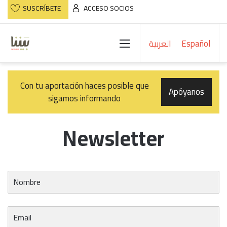
SUSCRÍBETE
ACCESO SOCIOS
Menú
العربية
Español
Con tu aportación haces posible que
Apóyanos
sigamos informando
Newsletter