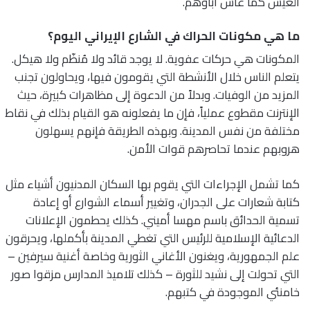
العيش كما عاش آباؤهم.
ما هي مكونات الحراك في الشارع الإيراني اليوم؟
المكونات هي حركات عفوية. لا يوجد قائد ولا مُنظّم ولا هيكل.
يتعلم الناس خلال الأنشطة التي يقومون فيها، ويحاولون تجنب
المزيد من الوفيات. وبدلاً من الدعوة إلى مظاهرات كبيرة، حيث
الإنترنت مقطوع عملياً، فإن ما يفعلونه هو القيام بذلك في نقاط
مختلفة من نفس المدينة. وبهذه الطريقة فإنهم يسهلون
هروبهم عندما تحاصرهم قوات الأمن.
كما تشمل الإجراءات التي يقوم بها السكان المدنيون أشياء مثل
كتابة شعارات على الجدران، وتغيير أسماء الشوارع أو إعادة
تسمية الحدائق باسم مهسا أميني. كذلك يحطمون الإعلانات
الدعائية الإسلامية للرئيس التي تغطي المدينة بأكملها، ويحرقون
علم الجمهورية، ويغنون الأغاني الثورية وخاصة أغنية سيرفين –
التي تحولت إلى نشيد للثورة – كذلك تلاميذ المدارس مزقوا صور
خامنئي الموجودة في كتبهم.