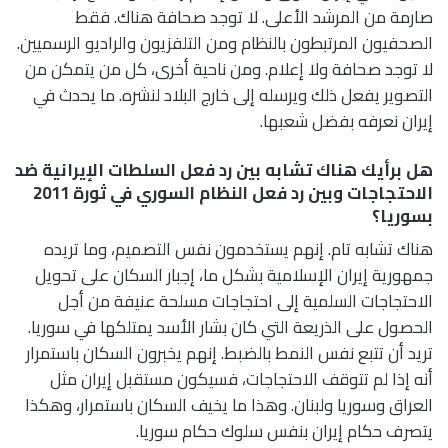
صارمة من المرشد الأعلى. لا توجد صحافة هناك. فقط
الصحفيون المرتبطون بالنظام ومن التلفزيون والراديو الرسميين.
لا توجد صحافة ولا إعلام. ومن ناحية أخرى، كل من يتمكن من
التصوير يفعل ذلك ويرسله إلى خارج البلاد لنشره. ما يحدث في
إيران نعرفه بفضل شعبها.
هل برأيك هناك تشابه بين رد فعل السلطات الإيرانية ضد
الاحتجاجات وبين رد فعل النظام السوري في ثورة 2011
بسوريا؟
هناك تشابه تام. إنهم يستخدمون نفس التصميم، وما تريده
جمهورية إيران الإسلامية بشكل ما، إجبار السكان على تحويل
الاحتجاجات السلمية إلى احتجاجات مسلحة عنيفة من أجل
الحصول على الذريعة التي كان بشار الأسد يمتلكها في سوريا.
تريد أن تتبع نفس النمط بالضبط. إنهم يخبرون السكان باستمرار
أنه إذا لم تتوقف الاحتجاجات، فسيكون مستقبل إيران مثل
العراق وسوريا ولبنان. وهذا ما يخيف السكان باستمرار، وهكذا
يتصرف حكام إيران بنفس سلوك حكام سوريا.