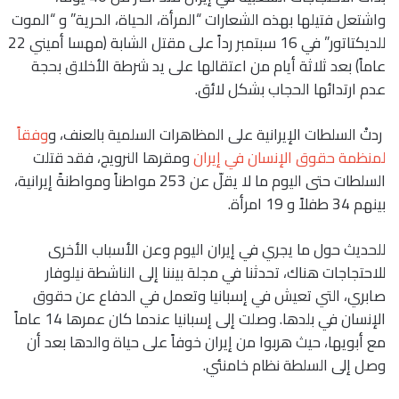
واشتعل فتيلها بهذه الشعارات “المرأة، الحياة، الحرية” و “الموت
للديكتاتور” في 16 سبتمبر رداً على مقتل الشابة (مهسا أميني 22
عاماً) بعد ثلاثة أيام من اعتقالها على يد شرطة الأخلاق بحجة
عدم ارتدائها الحجاب بشكل لائق.
ردتْ السلطات الإيرانية على المظاهرات السلمية بالعنف، و
وفقاً
لمنظمة حقوق الإنسان في إيران
ومقرها النرويج، فقد قتلت
السلطات حتى اليوم ما لا يقلّ عن 253 مواطناً ومواطنةً إيرانية،
بينهم 34 طفلاً و 19 امرأة.
للحديث حول ما يجري في إيران اليوم وعن الأسباب الأخرى
للاحتجاجات هناك، تحدثنا في مجلة بيننا إلى الناشطة نيلوفار
صابري، التي تعيش في إسبانيا وتعمل في الدفاع عن حقوق
الإنسان في بلدها. وصلت إلى إسبانيا عندما كان عمرها 14 عاماً
مع أبويها، حيث هربوا من إيران خوفاً على حياة والدها بعد أن
وصل إلى السلطة نظام خامنئي.