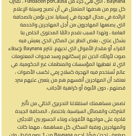
Baynana ، التي هي جزء من Fundación porCausa ، تقترب
كل يوم من هدفها المتمثل في أن تصبح وسيلة الإعلام
الرائدة في مجال الهجرة في إسبانيا. نحن نؤمن بالصحافة
التي يصنعها المهاجرون من أجل المهاجرين والخدمة
العامة ، ولهذا السبب نقدم دائمًا المحتوى الخاص بنا
بشكل علني ، بغض النظر عن المكان الذي يعيش فيه
القراء أو مقدار الأموال التي لديهم. تلتزم Baynana بإعطاء
صوت لأولئك الذين تم إسكاتهم وسد فجوات المعلومات
التي لا تغطيها المؤسسات والمنظمات غير الحكومية. في
عالم تُستخدم فيه الهجرة كسلاح رمي لكسب الأصوات ،
نعتقد أن المهاجرين أنفسهم هم من يتعين عليهم سرد
قصتهم ، دون الأبوة أو كراهية الأجانب.
تضمن مساهمتك استقلالنا التحريري الخالي من تأثير
الشركات والفصائل السياسية. باختصار ، الصحافة الجيدة
قادرة على مواجهة الأقوياء وبناء الجسور بين اللاجئين
والمهاجرين وبقية السكان. كل مساهمة ، مهما كانت
صغيرة ، تحدث فرقًا. ادعم Baynana من 1 يورو فقط ، ولن