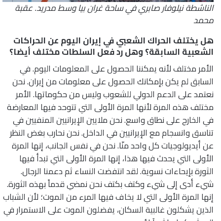
الناشطة نيلوفار صابري في ساحة غران بيا وسط مدريد. عقبة
محمد
هل يختلف الحراك الشعبي في إيران اليوم عن الحراكات
الشعبية السابقة؟ وهل رد فعل السلطات مختلف أيضا؟
الأمر مختلف لأنه يمكننا الحصول على المعلومات اليوم. في
السابق لم يكن بإمكانك الحصول على معلومات من إيران. نحن
نعتمد على الدعم الدولي للشعوب وليس من حكوماتها. الأمر
مختلف هذه المرة لأنها المرة الأولى التي تتوحد فيها المعارضة
في الخارج على نطاق واسع. نحن ملايين الإيرانيين المنفيين في
تناسق وانسجام مع الإيرانيين في الداخل. نحن نحارب بغض النظر
عن أيديولوجيات كل واحد منّا. نحن في نفس الجانب، إنها المرة
الأولى التي يحدث فيها هذا، إنها المرة الأولى التي تبدأ فيها
الثورة بإيحاءات نسوية. لقد انتفضت النساء ثم دعمنا الرجال.
شيء أدى إلى شيء وكتف بكتف نحن نمضي قدماً بهذه الثورة.
إنها المرة الأولى التي لا يخاف فيها المرء من الموت؛ لأن الشباب
الذين يشكلون غالبية السكان، يفضلون الموت على الاستمرار في