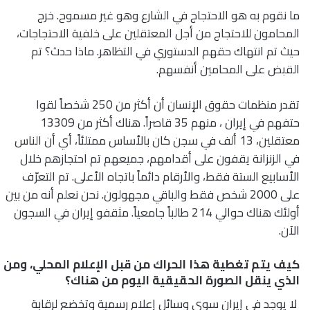
ما نقوم به هو الاحتجاج في الشارع وهو غير مسموح. خرج
المحامون للاحتجاج من أجل المعتقلين على خلفية الاحتجاجات،
حيث تم انتهاك حقهم الدستوري في التظاهر. ماذا حدث؟ تم
القبض على المحامين أنفسهم.
تقدر منظمات حقوق الإنسان أن أكثر من 250 شخصاً لقوا
حتفهم في إيران ، منهم 35 قاصراً. هناك أكثر من 13309
معتقلين، 13 ألف في سجن كان بالأساس ممتلئاً، أي أن الناس
في الزنزانة يقفون على أقدامهم، جميعهم تم احتجازهم خلال
الأسابيع الستة فقط، والأرقام دائماً باتجاه الأعلى. تم التعرّف
على 2000 شخص فقط والباقي مجهولون. نحن نعلم أنه من بين
أولئك هناك حوالي 214 طالباً جامعياً. مثقفو إيران في السجون
الآن.
كيف يتم تغطية هذا الحراك من قبل الإعلام المحلي، ومن
الذي ينقل الصورة الحقيقية اليوم من هناك؟
لا يوجد في إيران سوى وسائل إعلام رسمية وتخضع لرقابة