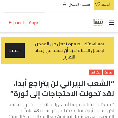
الدعم
تسجيل الدخول
القائمة
العربية
Español
بمساهمتك الصغيرة تجعل من الممكن
لوسائل الإعلام لدينا أن تستمر في إعداد
ادعمنا
التقارير
سياسة
مقابلات
“الشعب الإيراني لن يتراجع أبداً،
لقد تحولت الاحتجاجات إلى ثورة”
"لقد كانت الشابة مهسا أميني راية الاحتجاجات في البداية،
لكن سبب الثورة وما يحدث الآن هو نتيجة 43 عاماً من
الفوضى التي يعيشها الإيرانيون مع السلطات الديكتاتورية"