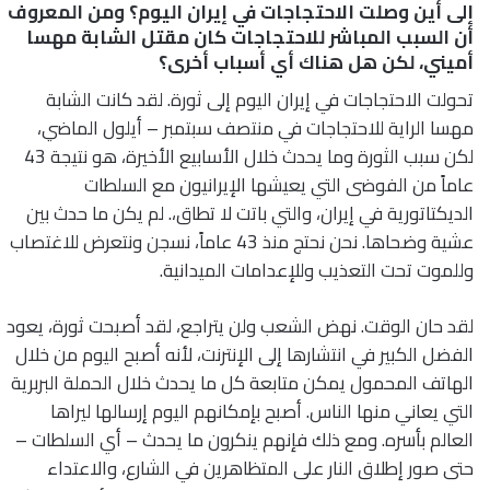
إلى أين وصلت الاحتجاجات في إيران اليوم؟ ومن المعروف
أن السبب المباشر للاحتجاجات كان مقتل الشابة مهسا
أميني، لكن هل هناك أي أسباب أخرى؟
تحولت الاحتجاجات في إيران اليوم إلى ثورة. لقد كانت الشابة
مهسا الراية للاحتجاجات في منتصف سبتمبر – أيلول الماضي،
لكن سبب الثورة وما يحدث خلال الأسابيع الأخيرة، هو نتيجة 43
عاماً من الفوضى التي يعيشها الإيرانيون مع السلطات
الديكتاتورية في إيران، والتي باتت لا تطاق،. لم يكن ما حدث بين
عشية وضحاها. نحن نحتج منذ 43 عاماً، نسجن ونتعرض للاغتصاب
وللموت تحت التعذيب وللإعدامات الميدانية.
لقد حان الوقت. نهض الشعب ولن يتراجع، لقد أصبحت ثورة، يعود
الفضل الكبير في انتشارها إلى الإنترنت، لأنه أصبح اليوم من خلال
الهاتف المحمول يمكن متابعة كل ما يحدث خلال الحملة البربرية
التي يعاني منها الناس. أصبح بإمكانهم اليوم إرسالها ليراها
العالم بأسره. ومع ذلك فإنهم ينكرون ما يحدث – أي السلطات –
حتى صور إطلاق النار على المتظاهرين في الشارع، والاعتداء