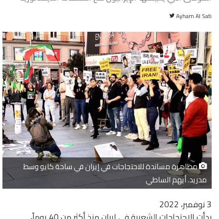
تابع
Ayham Al Sati
على
تويتر
مظاهرة مساندة للاحتجاجات في إيران في ساحة كايو وسط
مدريد. أيهم الساطي
3 نوفمبر، 2022
بدأت الاحتجاجات الشعبية في إيران منذ أكثر من 40 يوماً،