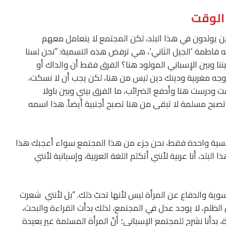
الوقت
ذين يولدون في هذا البلد، لكن المجتمع لا يتعامل معهم
 فاطمة ’الجيل الثاني‘، هي ترفض هذه التسمية: “نحن لسنا
بيننا وبين الإسباني المولود هنا؟ الفرق فقط أن والداك أو
وجه مغربية ودينك دين ليس من هنا، لكن يجب أن لا نسكت،
شت ودرست هنا وأدفع الضرائب، ما الفرق بيني وبين باولا
ا تصبح مسلمة لا تبقى من هنا تصبح أجنبية أيضاً. هذا اسمه
 لجنسية واحدة فقط، نحن جزء من هذا المجتمع سواء أعجبك هذا
البلد، أنا عربية لأنني أتكلم اللغة العربية، وإسبانية لأنني
ية والدفاع عن المرأة ليس لأنها تحبّ ذلك. “بل لأنني شعرت
ن الظلم، لا يوجد عدل في المجتمع، لذلك بدأت القراءة والبحث،
 بدأنا نشرح للمجتمع الإسباني؛ أنّ المرأة المسلمة غير بعيدة