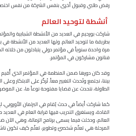
رفض طلبي وقبول أخرى بنفس الشركة من نفس اختصاصي
أنشطة لتوحيد العالم
شاركت بورحيم في العديد من الأنشطة الشبابية والمؤت
بطريقة ما لتوحيد العالم. ولها العديد من الأنشطة في با
مرة واحدة سنوياً في مؤتمر دولي يتبادلون من خلاله
فنانون مشاركون في المؤتمر.
وقد كان دورها ضمن المنظمة في المؤتمر الذي أُقيم ف
بيننا، نجتمع ونُحدث التغيير معاً. نُركّز على الابتكار وع
الطاولة، نتحدث عن قضايا مفتوحة نوعاً ما، عن الموضوع
كما شاركت أيضاً في حدث يُقام في البرلمان الأوروبي، 
العالم، ودخلت فيما يسمى برنامج الزمالة، وهي الآن ضمن 
المرحلة هي تعلّم شخصيّ وتطوير، تعلّم كيف تكون ناش