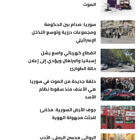
الموت
سوريا: صدام بين الحكومة
ومجموعات درزية وتوسع التدّخل
الإسرائيلي
انقطاع كهربائي واسع يشل
إسبانيا والبرتغال ويؤدي إلى إعلان
حالة الطوارئ
حلقة جديدة من الموت في سوريا
هي الأعنف منذ سقوط نظام
الأسد
جوف الأرض السورية: مخابئ
للجثث مجهولة الهوية
الروائي محسن الرملي: الأدب