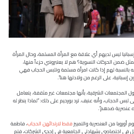
بانيا ليس لديهم أي علاقة مع المرأة المسلمة، وحال المرأة
ممثل ضمن الحركات النسوية؟ هم لا يعتبرونني حزءاً منها،
نه بالنسبة لهم إذا كانت امرأة مسلمة وتلبس الحجاب فهي
إسبانية، على الرغم من ولادتها هنا”.
ل المجتمعات الشرقية، بأنها مجتمعات غير مثقفة، يتعامل
 لبس الحجاب، وأنه عنيف. ترد بورحيم على ذلك: “لماذا ينظر له
ذه عنصرية ضدهم”.
 أوروبا من العنصرية والتمييز
فقط لارتدائهن الحجاب
، فاطمة
عمل في اختصاصي بشهادتي الجامعية في إحدى الشركات، فتم