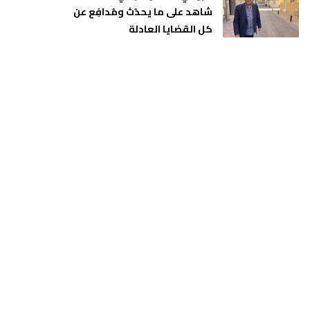
شاهد على ما يحدُث ومُدافِع عن
كل القضايا العادلة