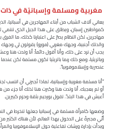
مغربية ومسلمة وإسبانيّة في ذات 
يعاني آلاف الشباب من أبناء المهاجرين في أسبانيا، ال
كمواطنين إسبان، ويطلق على هذا الجيل الذي تنتمي له
مهاجرين، لكن النظام يصرّ على اعتبارنا كذلك، ما الفرق 
والدتك أجنبية، وجهك مغربي (مورو) يقولون لي وجهك 
يجب أن نرد على ذلك، وأنا أقول دائماً: أنا ولدت هنا وع
وباتريثيا، ومع ذلك ربما باتريثيا تكون مسلمة لكن عندم
عنصرية وإسلاموفوبيا”.
“أنا مسلمة مغربية وإسبانية، لماذا تُجبرني أن انتسب
أو لم يعجبك. أنا ولدت هنا وكبرت هنا لذلك أنا جزء من هذا 
أعيش في هذا البلد”. تقول بورحيم بثقة وحزم كبيرين.
وضعها كامرأة مسلمة في إسبانيا جعلها تنخرط في النسو
أنّي مجبرةٌ على الدخول بهذا العالم، لأن هناك الكثير م
وبدأت بإدارة ورشات تفاعلية حول الإسلاموفوبيا والمرأة،