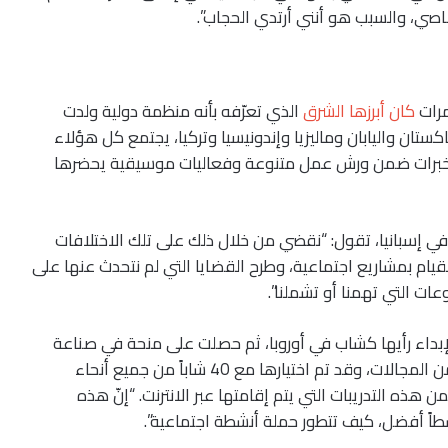
، والسبب هو أنني أرتدي الحجاب”.
مرات
كان أبرزها الشرق
الذي تعرّفه بأنه منظمة دولية ولدت
كستان واليابان وماليزيا وإندونيسيا وتركيا، يجتمع كل هؤلاء
 الخبرات ضمن ورش عمل متنوعة وفعاليات موسيقية يحضرها
ي إسبانيا، تقول: “نقضي من خلال ذلك على تلك الاختلافات
لى القيام بمشاريع اجتماعية، وطرح القضايا التي لم نتحدث عنها على
ات التي تهمنا أو تشملنا”.
لإبداء رأيها كشاب في أوروبا، ثم حصلت على منحة في صناعة
القادة، ويستغرق التدريب فيها قرابة العام في العديد من المجالات، وقد تم اختيارها مع 40 شاباً من جميع أنحاء
هذه التدريبات التي يتم إقامتها عبر الانترنت. “إنّ هذه
طاً أفضل، كيف تتطور حملة أنشطة اجتماعية”.