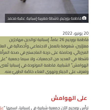
فاطمة بورحيم، ناشطة مغربية إسبانية. عقبة محمد
20 يونيو، 2022
فاطمة بورحيم 26 عاماً، إسبانية لوالدين مهاجرَين
مغرَبَيين، شغوفة بالعمل الاجتماعي وأخصائية في العل
الفيزيائي، وحاصلة على درجة الماجستير في صحة المرأة.
ناشطة في العديد من الجمعيات، ولا سيما جمعية “على
الهوامش” الشبابية. فاطمة المولودة في إسبانيا تُغنى
وتعزف على الجيتار وتهوى الغناء خاصّة الطربيّ منه.
على الهوامش
ترأس بورحيم الآن جمعية شبابية في إسبانيا، اسمها “
عل