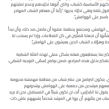
شاكلهم الأساسية كشباب، والتي أبرزها تحيّيدهم وعدم تمثيلهم
ل بثقة وهي تحرّك يديها: “رأينا أن معظم الشباب المهاجر
باسم على الهوامش”.
ى الهامش، ومجتمع يحطمنا، فقررنا أن نناضل ضد ذلك، وأن نبدأ
نها أن تجعلنا مُمثَّلِين في كل القطاعات، وإذا لم يستجب لنا
ودة وهؤلاء الشباب الذين يعيشون على الهامش”.
ير بما يستطيعون فعله بشكل عملي لهذه الفئة الشبابية
تفكير بخلق هذه المراجع، ضمن برنامج يُسمّى التوجيه الشبابي،
ي، يتكون البرنامج من عشر شباب من منطقة مهمشة محرومة
ومعهم مرشدين من جمعية على الهوامش يرشدونهم
قول لنا المُدرّس: أنت لن تكون شيئاً في المستقبل. نحن لا نريد
شباب من بيئتهم، أن يروا في المرشد شخصاً يشبههم عاش ذات