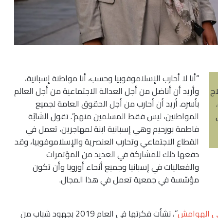
“أنا لا أحارب الإسلاموفوبيا وحسب، أنا مواطنة إسبانية،
اج
وأريد أن أناضل من أجل العدالة الاجتماعية من أجل العالم
بأسره. أريد أن أحارب من أجل الحقوق العامة لجميع
المواطنين، ليس فقط المسلمين منهم”. تقول الشابّة
فاطمة بورحيم وهي إسبانية ابنة لمهاجرين، تعمل في
القطاع الاجتماعي وتحارب العنصرية والإسلاموفوبيا، وقد
دفعها ذلك للمشاركة في العديد من المؤتمرات
والفعاليات في إسبانيا وجميع أنحاء أوروبا وأن تكون
مؤسّسة في جمعية تعمل في هذا المجال.
ى الهوامش
“، نشأت فكرتها في العام 2019 بجهود شباب من