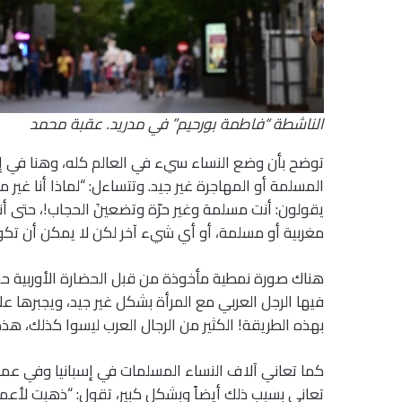
الناشطة “فاطمة بورحيم” في مدريد. عقبة محمد
توضح بأن وضع النساء سيء في العالم كله، وهنا في إس
المسلمة أو المهاجرة غير جيد. وتتساءل: “لماذا أنا غير 
يقولون: أنت مسلمة وغير حرّة وتضعينَ الحجاب!، حتى أ
مغربية أو مسلمة، أو أي شيء آخر لكن لا يمكن أن تكون 
هناك صورة نمطية مأخوذة من قبل الحضارة الأوربية حو
فيها الرجل العربي مع المرأة بشكل غير جيد، ويجبرها على
بهذه الطريقة! الكثير من الرجال العرب ليسوا كذلك، ه
كما تعاني آلاف النساء المسلمات في إسبانيا وفي عموم
تعاني بسبب ذلك أيضاً وبشكل كبير، تقول: “ذهبت لأ