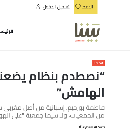
الدعم
تسجيل الدخول
الرئيس
قصصنا
“نصطدم بنظام يضعنا 
الهامش”
فاطمة بورحيم، إسبانية من أصل مغربي ش
من الجمعيات، ولا سيما جمعية "على الهو
تابع
Ayham Al Sati