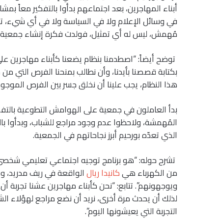
أبناء المهاجرين، بعد اجتماعهم بدأوا بالتفكير معاً بم
في وسائل الإعلام ولا في السياسة ولا في أي شيء، تقو
مُهمش، ليس له أي تمثيل، فولدت فكرة إنشاء جمعية 
توضح أيضاً: “اصطدمنا بنظام يضعنا كأبناء مهاجرين عل
بكتابة قصصنا بأيدنا، وأن نطالب بمنحنا الفرص التي من شأ
هذا النظام، يجب علينا أن نخلق جسر بين الفرص الموج
بدأ العاملون في جمعية على الهوامش التطوعية بالتفك
المُهمشة، ولاحظوا عدم وجود مراجع للشباب، وبدأوا بال
الذي تعدّه بورحيم أبرز نجاحاتهم في الجمعية.
تشرح حوله: “هو برنامج توجيه اجتماعي تعليمي شخص
من الكهرباء هي
كانيدا ريال
الواقعة في ريف مدريد، 
ويوجهونهم”. تتابع: “نحن كأبناء مهاجرين عشنا تجربة أن ي
لذلك أن يحدث مرة أخرى، نريد أن نضع مراجع لهؤلاء ال
التجربة التي يعيشونها اليوم”.