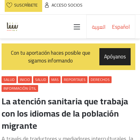
SUSCRÍBETE
ACCESO SOCIOS
Menú
العربية
Español
Con tu aportación haces posible que
Apóyanos
sigamos informando
SALUD
INICIO
SALUD
MAS
REPORTAJES
DERECHOS
INFORMACIÓN ÚTIL
La atención sanitaria que trabaja
con los idiomas de la población
migrante
A través de traductores y mediadores interculturales, la