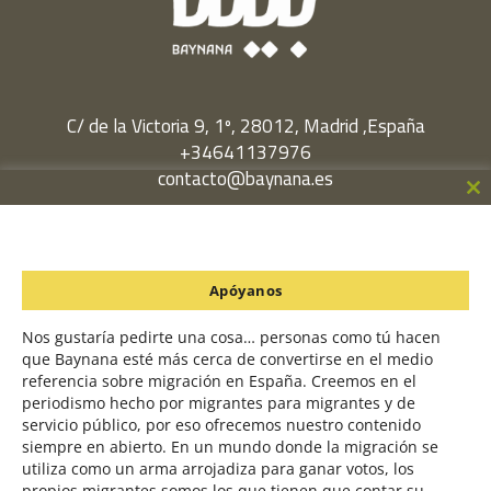
C/ de la Victoria 9, 1º, 28012, Madrid ,España
+34641137976
contacto@baynana.es
Cl
Facebook
Twitter
LinkedIn
YouTube
Instagram
th
m
Política de Privacidad
Apóyanos
Política de Cookies
Nos gustaría pedirte una cosa… personas como tú hacen
que Baynana esté más cerca de convertirse en el medio
referencia sobre migración en España. Creemos en el
Un proyecto en colaboración con
periodismo hecho por migrantes para migrantes y de
servicio público, por eso ofrecemos nuestro contenido
siempre en abierto. En un mundo donde la migración se
utiliza como un arma arrojadiza para ganar votos, los
Utilizamos cookies para ofrecerte la mejor experiencia en nuestra
propios migrantes somos los que tienen que contar su