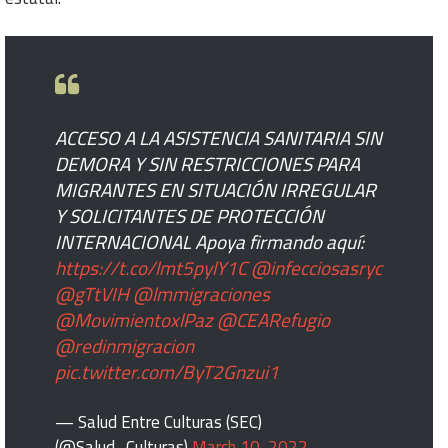
ACCESO A LA ASISTENCIA SANITARIA SIN
DEMORA Y SIN RESTRICCIONES PARA
MIGRANTES EN SITUACIÓN IRREGULAR
Y SOLICITANTES DE PROTECCIÓN
INTERNACIONAL Apoya firmando aquí:
https://t.co/lmt5pylY1C
@infecciosasryc
@gTtVIH
@lmmigraciones
@MovimientoxlPaz
@CEARefugio
@redinmigracion
pic.twitter.com/ByT2Gnzui1
— Salud Entre Culturas (SEC)
(@Salud_Culturas)
March 10, 2022