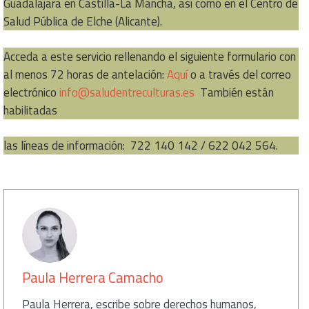
Guadalajara en Castilla-La Mancha, así como en el Centro de
Salud Pública de Elche (Alicante).
Acceda a este servicio rellenando el siguiente formulario con
al menos 72 horas de antelación:
Aquí
o a través del correo
electrónico
info@saludentreculturas.es
También están
habilitadas
las líneas de información: 722 140 142 / 622 042 564.
كاتب
Paula Herrera Camacho
Paula Herrera, escribe sobre derechos humanos,