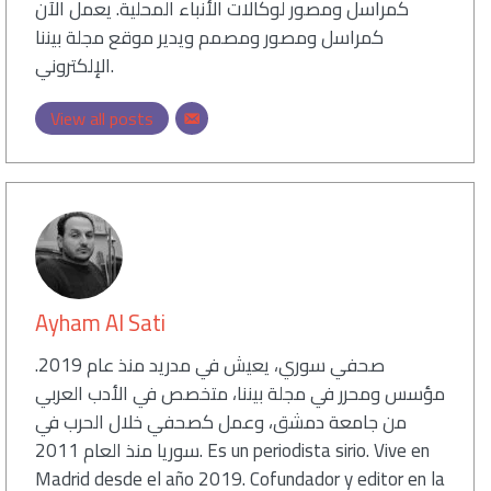
كمراسل ومصور لوكالات الأنباء المحلية. يعمل الآن
كمراسل ومصور ومصمم ويدير موقع مجلة بيننا
الإلكتروني.
View all posts
Ayham Al Sati
صحفي سوري، يعيش في مدريد منذ عام 2019.
مؤسس ومحرر في مجلة بيننا، متخصص في الأدب العربي
من جامعة دمشق، وعمل كصحفي خلال الحرب في
سوريا منذ العام 2011. Es un periodista sirio. Vive en
Madrid desde el año 2019. Cofundador y editor en la