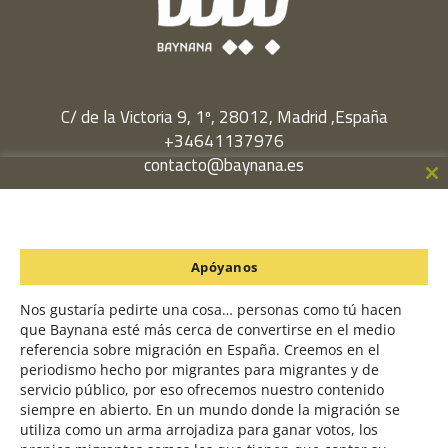
C/ de la Victoria 9, 1º, 28012, Madrid ,España
+34641137976
contacto@baynana.es
Cl
Facebook
Twitter
LinkedIn
YouTube
Instagram
th
m
Política de Privacidad
Apóyanos
Política de Cookies
Nos gustaría pedirte una cosa… personas como tú hacen
que Baynana esté más cerca de convertirse en el medio
referencia sobre migración en España. Creemos en el
Un proyecto en colaboración con
periodismo hecho por migrantes para migrantes y de
servicio público, por eso ofrecemos nuestro contenido
siempre en abierto. En un mundo donde la migración se
utiliza como un arma arrojadiza para ganar votos, los
Utilizamos cookies para ofrecerte la mejor experiencia en nuestra