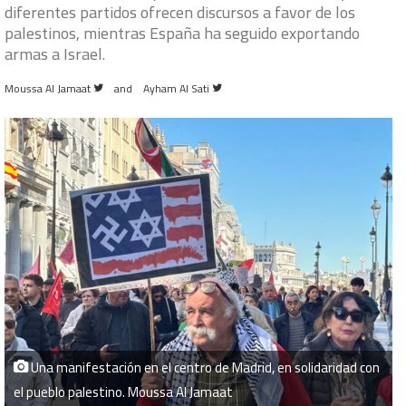
diferentes partidos ofrecen discursos a favor de los
palestinos, mientras España ha seguido exportando
armas a Israel.
Follow
Follow
Moussa Al Jamaat
and
Ayham Al Sati
on
on
Twitter
Twitter
Una manifestación en el centro de Madrid, en solidaridad con
el pueblo palestino. Moussa Al Jamaat