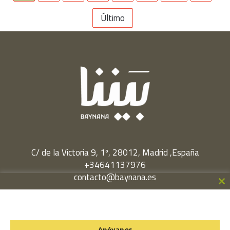
Último
C/ de la Victoria 9, 1º, 28012, Madrid ,España
+34641137976
contacto@baynana.es
Cl
Facebook
Twitter
LinkedIn
YouTube
Instagram
th
m
Política de Privacidad
Apóyanos