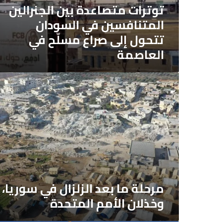
العاصمة
توترات متصاعدة بين الجنرالين
المتنافسين في السودان
تتحول إلى صراع مسلّح في
العاصمة
مرحلة
ما
بعد
الزلزال
في
سوريا،
وخذلان
الأمم
المتحدة
مرحلة ما بعد الزلزال في سوريا،
وخذلان الأمم المتحدة