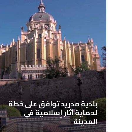
بلدية
مدريد
توافق
على
خطة
لحماية
آثار
إسلامية
في
المدينة
بلدية مدريد توافق على خطة
لحماية آثار إسلامية في
المدينة