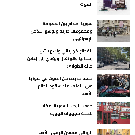
الموت
سوريا: صدام بين الحكومة
ومجموعات درزية وتوسع التدّخل
الإسرائيلي
انقطاع كهربائي واسع يشل
إسبانيا والبرتغال ويؤدي إلى إعلان
حالة الطوارئ
حلقة جديدة من الموت في سوريا
هي الأعنف منذ سقوط نظام
الأسد
جوف الأرض السورية: مخابئ
للجثث مجهولة الهوية
الروائي محسن الرملي: الأدب