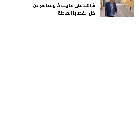
شاهد على ما يحدُث ومُدافِع عن
كل القضايا العادلة