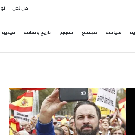
من نحن
توا
ية
سياسة
مجتمع
حقوق
تاريخ وثقافة
فيديو
الأحزاب
اليمينية
تبسط
سيطرتها
في
الانتخابات