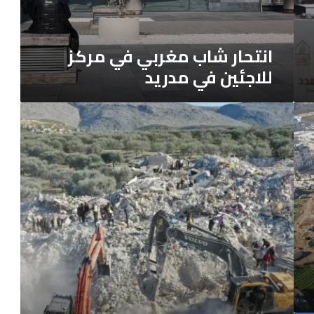
في
مدريد
انتحار شاب مغربي في مركز
للاجئين في مدريد
ازدياد
عدد
الضحايا
نتيجة
الزلزال،
وإسبانيا
تُرسل
فريقاً
فنياً