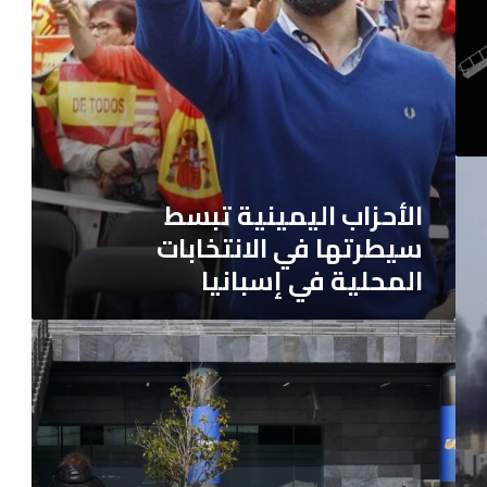
المحلية
في
إسبانيا
الأحزاب اليمينية تبسط
سيطرتها في الانتخابات
المحلية في إسبانيا
انتحار
شاب
مغربي
في
مركز
للاجئين