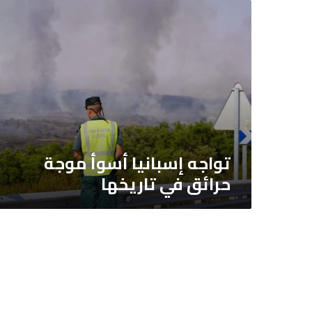
تواجه
إسبانيا
أسوأ
موجة
حرائق
في
تاريخها
تواجه إسبانيا أسوأ موجة
حرائق في تاريخها