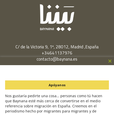
C/ de la Victoria 9, 1º, 28012, Madrid ,España
+34641137976
contacto@baynana.es
Cl
Facebook
Twitter
LinkedIn
YouTube
Instagram
th
m
Política de Privacidad
Apóyanos
Política de Cookies
Nos gustaría pedirte una cosa… personas como tú hacen
que Baynana esté más cerca de convertirse en el medio
referencia sobre migración en España. Creemos en el
Un proyecto en colaboración con
periodismo hecho por migrantes para migrantes y de