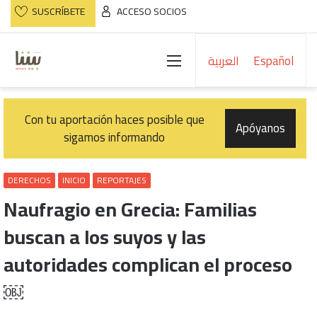
SUSCRÍBETE
ACCESO SOCIOS
Menú
العربية
Español
Con tu aportación haces posible que
Apóyanos
sigamos informando
DERECHOS
INICIO
REPORTAJES
Naufragio en Grecia: Familias
buscan a los suyos y las
autoridades complican el proceso
￼